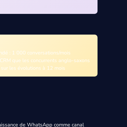
é : 1 000 conversations/mois
 CRM que les concurrents anglo-saxons
sur les évolutions à 12 mois
puissance de WhatsApp comme canal