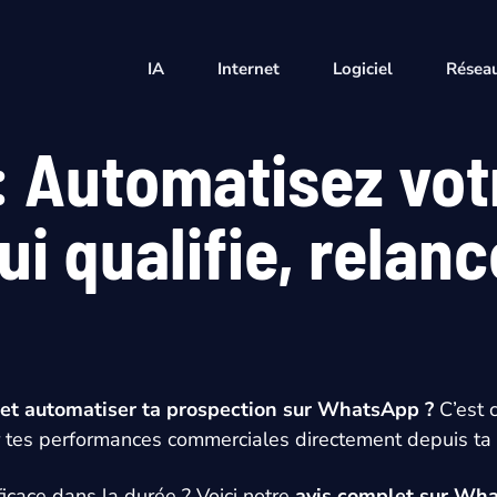
IA
Internet
Logiciel
Réseau
: Automatisez vo
ui qualifie, relan
 et automatiser ta prospection sur WhatsApp ?
C’est 
ster tes performances commerciales directement depuis t
fficace dans la durée ? Voici notre
avis complet sur Wh