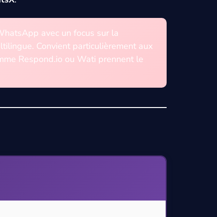
WhatsApp avec un focus sur la
ultilingue. Convient particulièrement aux
omme Respond.io ou Wati prennent le