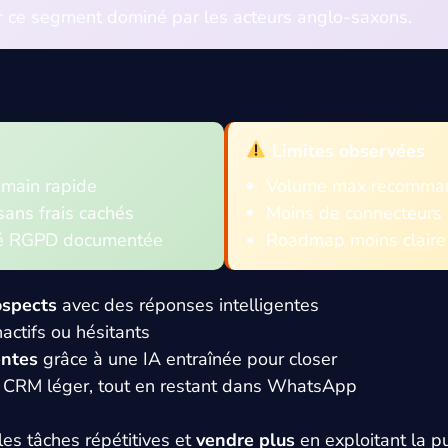
ur ce segment dominé par les acteurs anglo-saxons.
Limites observées
 main rapide
Volume max recommand
sans frais cachés
Moins de connecteurs
té RGPD documentée
Roadmap moins claire 
ospects
avec des réponses intelligentes
nactifs ou hésitants
entes
grâce à une IA entraînée pour closer
CRM léger, tout en restant dans WhatsApp
les tâches répétitives et
vendre plus
en exploitant la 