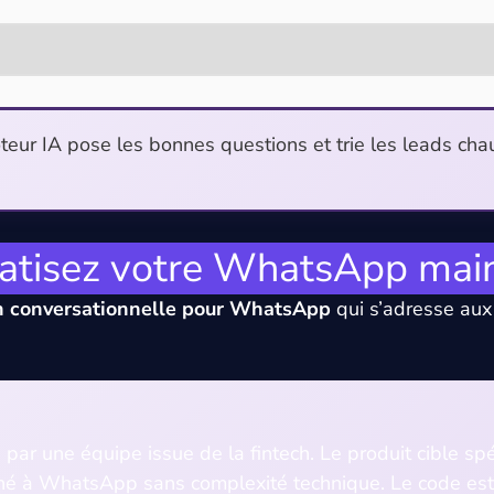
eur IA pose les bonnes questions et trie les leads cha
tisez votre WhatsApp mai
n conversationnelle pour WhatsApp
qui s’adresse aux
ar une équipe issue de la fintech. Le produit cible sp
é à WhatsApp sans complexité technique. Le code est en