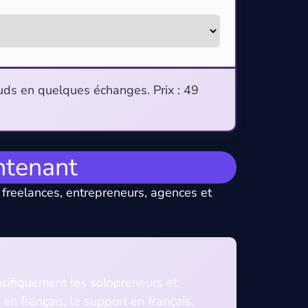
uds en quelques échanges. Prix : 49
ntenant
 freelances, entrepreneurs, agences et
écifiquement les solopreneurs et
 français, le support en français,