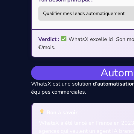
Verdict :
WhatsX excelle ici. Son mot
€/mois.
Automa
WhatsX est une solution
d’automatisatio
équipes commerciales.
Bon à savoir
WhatsX a été lancé en France en 2023 p
agences qui veulent un agent IA branch