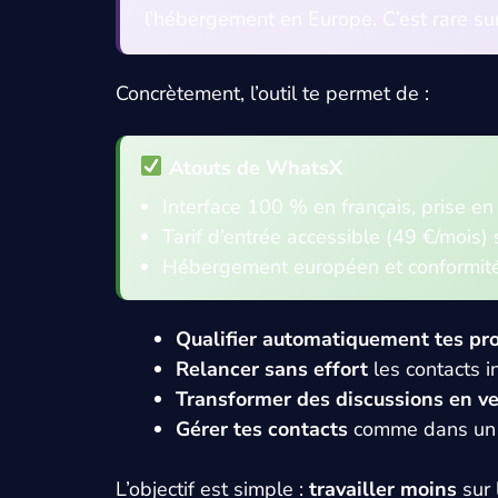
l’hébergement en Europe. C’est rare s
Concrètement, l’outil te permet de :
Atouts de WhatsX
Interface 100 % en français, prise en
Tarif d’entrée accessible (49 €/mois) 
Hébergement européen et conformi
Qualifier automatiquement tes pr
Relancer sans effort
les contacts i
Transformer des discussions en v
Gérer tes contacts
comme dans un 
L’objectif est simple :
travailler moins
sur 