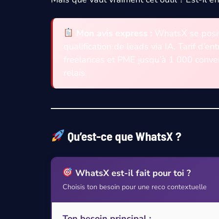
Mon avis express :
WhatsX se posit
qualification de leads via IA. Tarif d’en
freelances et PME jusqu’à 1 000 conve
relais.
Qu’est-ce que WhatsX ?
WhatsX est-il fait pour toi ?
Choisis ton besoin pour une reco contextuelle
Ton besoin principal :