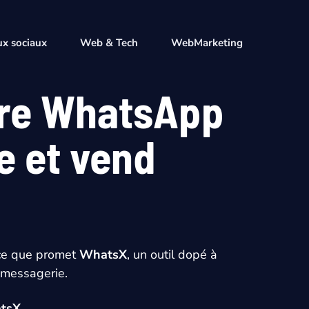
x sociaux
Web & Tech
WebMarketing
tre WhatsApp
ce et vend
ce que promet
WhatsX
, un outil dopé à
a messagerie.
atsX
.