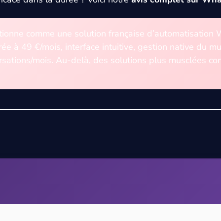
ionne comme une solution française d’automatisation 
trée à 49 €/mois, interface intuitive, gestion native du m
rsations/mois. Au-delà, des solutions plus musclées c