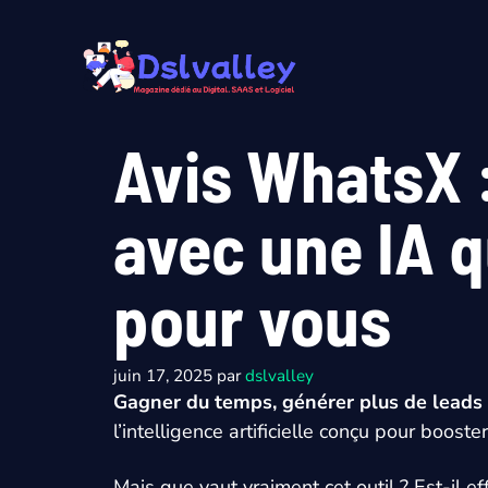
Aller
au
contenu
Avis WhatsX 
avec une IA q
pour vous
juin 17, 2025
par
dslvalley
Gagner du temps, générer plus de leads
l’intelligence artificielle conçu pour boo
Mais que vaut vraiment cet outil ? Est-il e