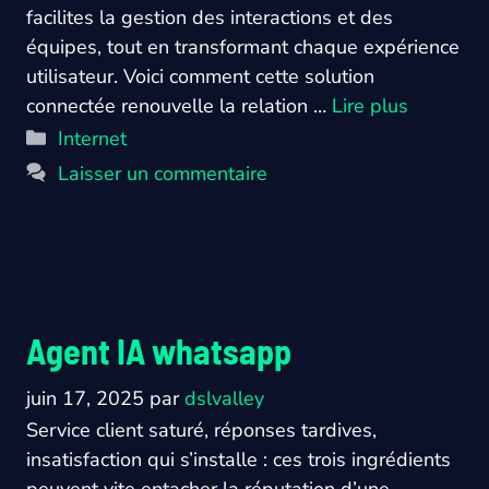
facilites la gestion des interactions et des
équipes, tout en transformant chaque expérience
utilisateur. Voici comment cette solution
connectée renouvelle la relation …
Lire plus
Catégories
Internet
Laisser un commentaire
Agent IA whatsapp
juin 17, 2025
par
dslvalley
Service client saturé, réponses tardives,
insatisfaction qui s’installe : ces trois ingrédients
peuvent vite entacher la réputation d’une