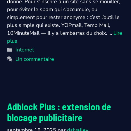
donne. Pour s’inscrire à un site sans se mouiller,
pour éviter le spam qui s’accumule, ou
simplement pour rester anonyme : c’est l’outil le
plus simple qui existe. YOPmail, Temp Mail,
10MinuteMail — il y a l’embarras du choix. …
Lire
plus
Catégories
Internet
Un commentaire
Adblock Plus : extension de
blocage publicitaire
septembre 18, 2025
par
dslvalley