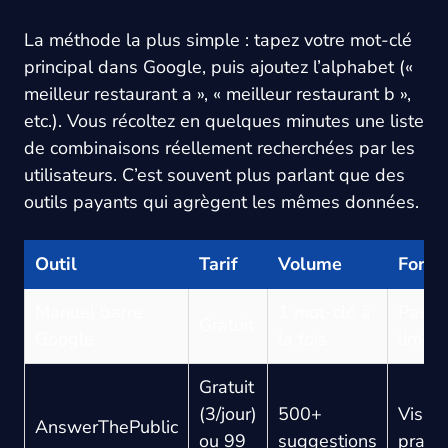
La méthode la plus simple : tapez votre mot-clé
principal dans Google, puis ajoutez l’alphabet («
meilleur restaurant a », « meilleur restaurant b »,
etc.). Vous récoltez en quelques minutes une liste
de combinaisons réellement recherchées par les
utilisateurs. C’est souvent plus parlant que des
outils payants qui agrègent les mêmes données.
Outil
Tarif
Volume
Force
Manuel barre
1 mot-clé à
Pas d
Gratuit
Google
la fois
limite
Gratuit
(3/jour)
500+
Visual
AnswerThePublic
ou 99
suggestions
prati