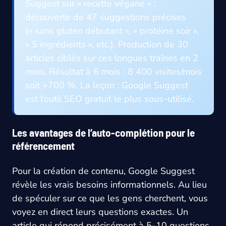
Suggest sur « recette végane » :
découverte de 47 suggestions précises
(« sans gluten débutant », « protéine soir »,
« 5 ingrédients », etc.). Production de 30
articles ciblés sur ces longues traînes en 2
mois. Résultat à 6 mois : 8 400 visites/mois
soit +700 %. La leçon : Google Suggest
est l’outil SEO gratuit le plus sous-utilisé.
Les avantages de l’auto-complétion pour le
référencement
Pour la création de contenu, Google Suggest
révèle les vrais besoins informationnels. Au lieu
de spéculer sur ce que les gens cherchent, vous
voyez en direct leurs questions exactes. Un
article qui répond précisément à 5-10 questions