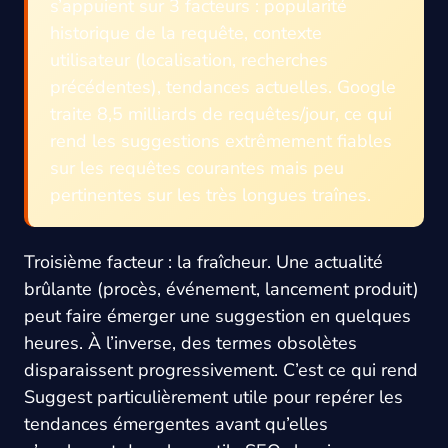
s’appuient sur 3 facteurs : popularité
historique de la requête, contexte
utilisateur (localisation, recherches
précédentes), tendances actuelles. Google
traite 8,5 milliards de requêtes/jour, ce qui
rend les suggestions extrêmement fiables
sur les requêtes courantes mais peu
pertinentes sur les très longues traînes.
Troisième facteur : la fraîcheur. Une actualité
brûlante (procès, événement, lancement produit)
peut faire émerger une suggestion en quelques
heures. À l’inverse, des termes obsolètes
disparaissent progressivement. C’est ce qui rend
Suggest particulièrement utile pour repérer les
tendances émergentes avant qu’elles