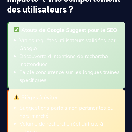
des utilisateurs ?
Atouts de Google Suggest pour le SEO
Vraies requêtes utilisateurs validées par
Google
Découverte d’intentions de recherche
inattendues
Faible concurrence sur les longues traînes
spécifiques
Pièges à éviter
Suggestions parfois non pertinentes ou
hors marché
Volume de recherche réel difficile à
estimer