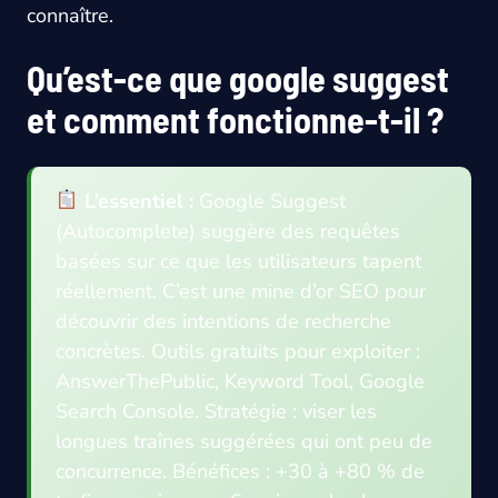
connaître.
Qu’est-ce que google suggest
et comment fonctionne-t-il ?
L’essentiel :
Google Suggest
(Autocomplete) suggère des requêtes
basées sur ce que les utilisateurs tapent
réellement. C’est une mine d’or SEO pour
découvrir des intentions de recherche
concrètes. Outils gratuits pour exploiter :
AnswerThePublic, Keyword Tool, Google
Search Console. Stratégie : viser les
longues traînes suggérées qui ont peu de
concurrence. Bénéfices : +30 à +80 % de