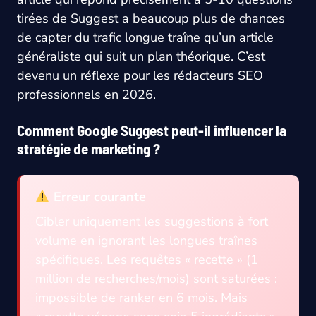
tirées de Suggest a beaucoup plus de chances
de capter du trafic longue traîne qu’un article
généraliste qui suit un plan théorique. C’est
devenu un réflexe pour les rédacteurs SEO
professionnels en 2026.
Comment Google Suggest peut-il influencer la
stratégie de marketing ?
Erreur courante
Cibler uniquement les suggestions à fort
volume en ignorant les longues traînes
spécifiques. Les requêtes « recette » (1
million de recherches/mois) sont saturées :
impossible de ranker en 6 mois. Mais