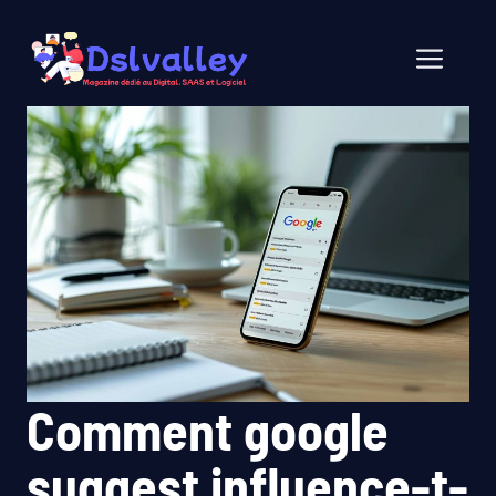
Aller
au
Men
contenu
Comment google
suggest influence-t-