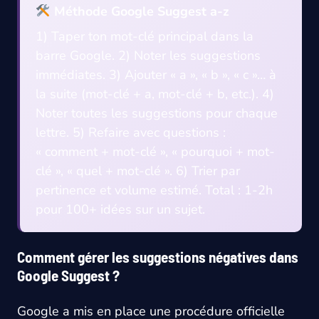
Méthode Google Suggest a-z
1) Taper ton mot-clé principal dans la
barre Google. 2) Noter les suggestions
immédiates. 3) Ajouter « a », « b », « c »… à
la suite (mot-clé + a, mot-clé + b, etc.). 4)
Noter toutes les suggestions pour chaque
lettre. 5) Refaire avec questions :
« comment + mot-clé », « pourquoi + mot-
clé », « quel + mot-clé ». 6) Trier par
pertinence et volume estimé. Total : 1-2h
pour 100+ idées sur un sujet.
Comment gérer les suggestions négatives dans
Google Suggest ?
Google a mis en place une procédure officielle