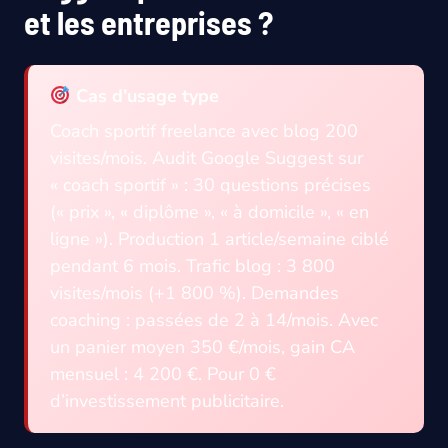
et les entreprises ?
Cas d’usage type
Coach sportif freelance avec blog 200
visites/mois. Audit Google Suggest sur
« coach sportif » : 30 questions précises
(« prix », « diplôme », « à domicile », « en
ligne »). Production 1 article/semaine ciblé
pendant 6 mois. Trafic blog : 3 800
visites/mois (+1 800 %). Demandes
coaching : passées de 2 à 14/mois. Avec
un panier moyen 350 €/mois, gain CA
mensuel : 4 200 €. Pour 0 €
d’investissement publicitaire.