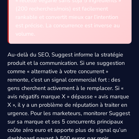
« recette végane sans soja 5 ingrédients »
(200 recherches/mois) est facilement
rankable et convertit mieux car l’intention
est précise. La concurrence est inverse au
volume.
Au-delà du SEO, Suggest informe la stratégie
produit et la communication. Si une suggestion
comme « alternative à votre concurrent »
remonte, c’est un signal commercial fort : des
gens cherchent activement à le remplacer. Si «
avis négatifs marque X » dépasse « avis marque
X », il y a un problème de réputation à traiter en
urgence. Pour les marketeurs, monitorer Suggest
sur sa marque et ses 5 concurrents principaux
coûte zéro euro et apporte plus de signal qu’un
dashboard payant à 500 euros par mois.