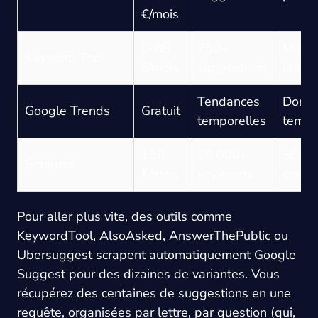
€/mois
0-89
750+
Multi-
Keyword Tool
$/mois
suggestions
langu
Tendances
Donn
Google Trends
Gratuit
temporelles
temps
130
20 000+
SEO s
Semrush
€/mois
keywords
compl
Pour aller plus vite, des outils comme
KeywordTool, AlsoAsked, AnswerThePublic ou
Ubersuggest scrapent automatiquement Google
Suggest pour des dizaines de variantes. Vous
récupérez des centaines de suggestions en une
requête, organisées par lettre, par question (qui,