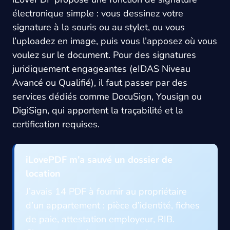
électronique simple : vous dessinez votre
signature à la souris ou au stylet, ou vous
l’uploadez en image, puis vous l’apposez où vous
voulez sur le document. Pour des signatures
juridiquement engageantes (eIDAS Niveau
Avancé ou Qualifié), il faut passer par des
services dédiés comme DocuSign, Yousign ou
DigiSign, qui apportent la traçabilité et la
certification requises.
iLovePDF m’a sauvé un dossier de
location
J’avais 14 PDF à fournir au propriétaire
d’un appartement : pièce d’identité, fiches
de paie, attestation employeur, RIB.