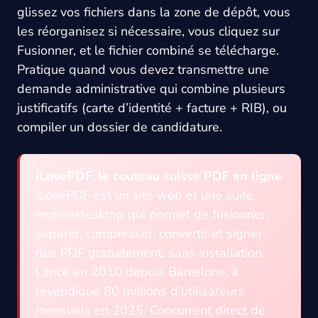
glissez vos fichiers dans la zone de dépôt, vous
les réorganisez si nécessaire, vous cliquez sur
Fusionner, et le fichier combiné se télécharge.
Pratique quand vous devez transmettre une
demande administrative qui combine plusieurs
justificatifs (carte d’identité + facture + RIB), ou
compiler un dossier de candidature.
iLovePDF, le couteau suisse PDF en ligne
iLovePDF est un site web et une suite
mobile/desktop qui permet de fusionner,
séparer, compresser, convertir et signer
des PDF gratuitement, sans installation.
Lancé en 2010 depuis Barcelone, il
revendique 80 millions d’utilisateurs
mensuels en 2025. Concurrent direct de