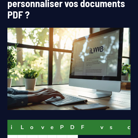
personnaliser vos documents
PDF ?
i
L
o
v
e
P
D
F
v
s
c