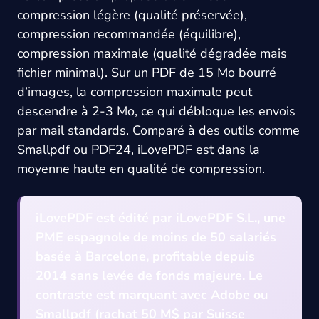
compression légère (qualité préservée),
compression recommandée (équilibre),
compression maximale (qualité dégradée mais
fichier minimal). Sur un PDF de 15 Mo bourré
d’images, la compression maximale peut
descendre à 2-3 Mo, ce qui débloque les envois
par mail standards. Comparé à des outils comme
Smallpdf ou PDF24, iLovePDF est dans la
moyenne haute en qualité de compression.
iLovePDF est édité par iLovePDF S.L., une
PME espagnole de moins de 50 salariés
basée à Barcelone, profitable depuis
2014 sans levée de fonds majeure. Le
contraste est marquant avec Adobe ou
Smallpdf (rachat 50 M$ par Suisse