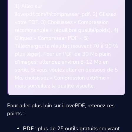
1) Allez sur
ilovepdf.com/fr/compresser_pdf. 2) Glissez
votre PDF. 3) Choisissez « Compression
recommandée » (équilibre qualité/poids). 4)
Cliquez « Compresser PDF ». 5)
Téléchargez le résultat (souvent 70 à 90 %
plus léger). Pour un PDF de 30 Mo plein
d’images, attendez environ 8-12 Mo en
sortie. Si vous voulez aller en dessous de 5
Mo, choisissez « Compression extrême »
mais surveillez la qualité visuelle.
Pour aller plus loin sur iLovePDF, retenez ces
points :
PDF
: plus de 25 outils gratuits couvrant