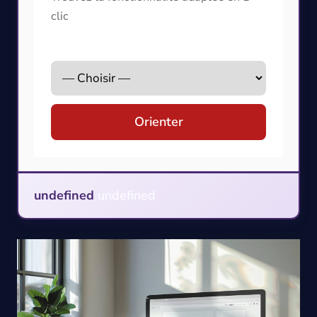
clic
Que voulez-vous faire ?
Orienter
undefined
undefined