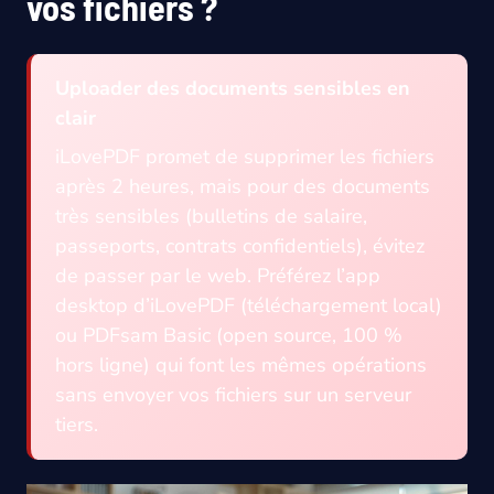
vos fichiers ?
Uploader des documents sensibles en
clair
iLovePDF promet de supprimer les fichiers
après 2 heures, mais pour des documents
très sensibles (bulletins de salaire,
passeports, contrats confidentiels), évitez
de passer par le web. Préférez l’app
desktop d’iLovePDF (téléchargement local)
ou PDFsam Basic (open source, 100 %
hors ligne) qui font les mêmes opérations
sans envoyer vos fichiers sur un serveur
tiers.