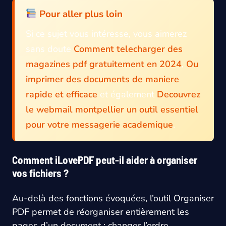
Pour aller plus loin
Si ce sujet vous intéresse, vous aimerez
sans doute
Comment telecharger des
magazines pdf gratuitement en 2024
,
Ou
imprimer des documents de maniere
rapide et efficace
et également
Decouvrez
le webmail montpellier un outil essentiel
pour votre messagerie academique
.
Comment iLovePDF peut-il aider à organiser
vos fichiers ?
Au-delà des fonctions évoquées, l’outil Organiser
PDF permet de réorganiser entièrement les
pages d’un document : changer l’ordre,