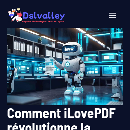
Aller
au
Men
contenu
Comment iLovePDF
révolutionne la