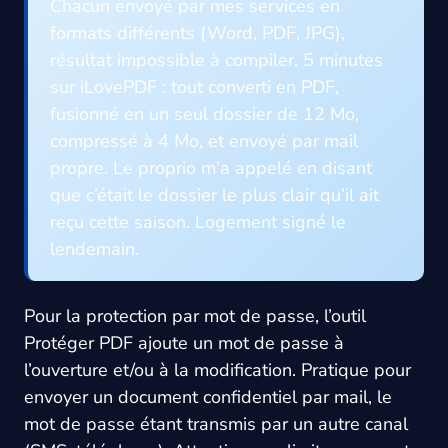
Chacun envoyé par mes services en
formats différents (Word, PDF, JPG),
résultat impossible à compiler. 5 minutes
sur iLovePDF : tout converti en PDF,
fusionné en un seul dossier de 12 Mo,
compressé à 4 Mo, et envoyé par mail
propre. Le proprio m’a appelé en disant
que c’était le dossier le plus clair qu’il ait
reçu cette saison. Logement signé le
lendemain.
Pour la protection par mot de passe, l’outil
Protéger PDF ajoute un mot de passe à
l’ouverture et/ou à la modification. Pratique pour
envoyer un document confidentiel par mail, le
mot de passe étant transmis par un autre canal