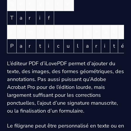
S
e
r
v
i
c
e
T
a
r
i
f
L
i
m
i
t
e
s
g
r
a
t
u
P
a
r
t
i
c
u
l
a
r
i
t
é
L’éditeur PDF d’iLovePDF permet d’ajouter du
texte, des images, des formes géométriques, des
annotations. Pas aussi puissant qu’Adobe
Acrobat Pro pour de l’édition lourde, mais
largement suffisant pour les corrections
ponctuelles, l’ajout d’une signature manuscrite,
ou la finalisation d’un formulaire.
Le filigrane peut être personnalisé en texte ou en