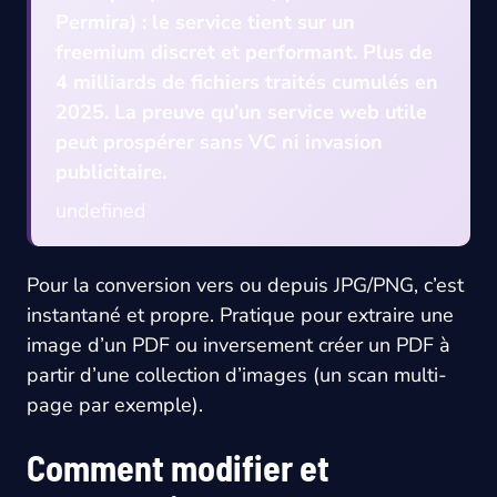
Permira) : le service tient sur un
freemium discret et performant. Plus de
4 milliards de fichiers traités cumulés en
2025. La preuve qu’un service web utile
peut prospérer sans VC ni invasion
publicitaire.
undefined
Pour la conversion vers ou depuis JPG/PNG, c’est
instantané et propre. Pratique pour extraire une
image d’un PDF ou inversement créer un PDF à
partir d’une collection d’images (un scan multi-
page par exemple).
Comment modifier et