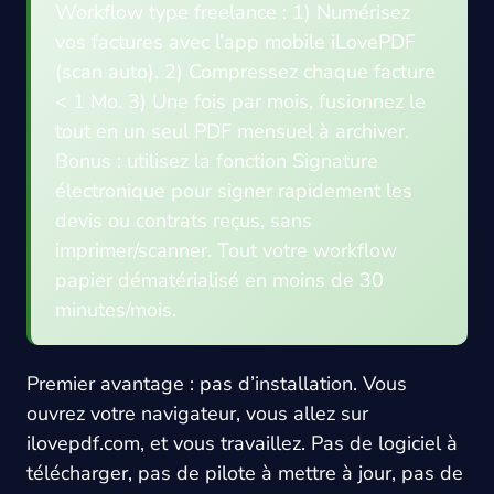
Workflow type freelance : 1) Numérisez
vos factures avec l’app mobile iLovePDF
(scan auto). 2) Compressez chaque facture
< 1 Mo. 3) Une fois par mois, fusionnez le
tout en un seul PDF mensuel à archiver.
Bonus : utilisez la fonction Signature
électronique pour signer rapidement les
devis ou contrats reçus, sans
imprimer/scanner. Tout votre workflow
papier dématérialisé en moins de 30
minutes/mois.
Premier avantage : pas d’installation. Vous
ouvrez votre navigateur, vous allez sur
ilovepdf.com, et vous travaillez. Pas de logiciel à
télécharger, pas de pilote à mettre à jour, pas de