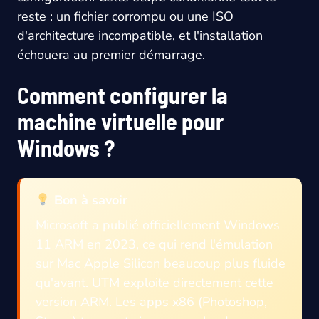
reste : un fichier corrompu ou une ISO
d'architecture incompatible, et l'installation
échouera au premier démarrage.
Comment configurer la
machine virtuelle pour
Windows ?
Bon à savoir
Microsoft a publié officiellement Windows
11 ARM en 2023, ce qui rend l'émulation
sur Mac Apple Silicon beaucoup plus fluide
qu'avant. UTM exploite directement cette
version ARM. Les apps x86 (Photoshop,