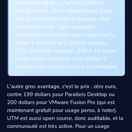
demandait 99 €/an. J'ai testé UTM en
gratuit. Setup : 2h de tâtonnement, parce
que la doc était pauvre à l'époque. Mais
une fois en route : app comptable
opérationnelle, latence quasi nulle pour la
saisie. 4 ans plus tard, j'utilise toujours
UTM. Économie cumulée : 396 €. La leçon :
l'open-source demande plus d'effort à
l'install, mais l'amortissement est immédiat.
L'autre gros avantage, c'est le prix : zéro euro,
contre 199 dollars pour Parallels Desktop ou
200 dollars pour VMware Fusion Pro (qui est
maintenant gratuit pour usage perso, à noter).
UTM est aussi open source, donc auditable, et la
communauté est très active. Pour un usage