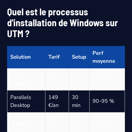
Quel est le processus
d'installation de Windows sur
UTM ?
Perf
Solution
Tarif
Setup
moyenne
UTM
0 €
1-2h
60-85 %
(gratuit)
Parallels
149
30
90-95 %
Desktop
€/an
min
99
VMware
45
€/an
85-90 %
Fusion
min