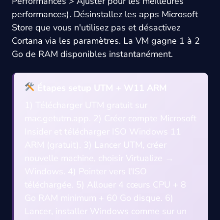
Performances > Ajuster pour les meilleures
performances). Désinstallez les apps Microsoft
Store que vous n'utilisez pas et désactivez
Cortana via les paramètres. La VM gagne 1 à 2
Go de RAM disponibles instantanément.
Étapes setup UTM + W11 ARM
1) Télécharger UTM gratuit sur
mac.getutm.app. 2) Créer compte Microsoft
Insider et télécharger ISO Windows 11
ARM (gratuit). 3) Lancer UTM, créer
nouvelle machine, choisir Virtualize →
Windows. 4) Pointer vers l'ISO
téléchargée. 5) Allouer 4 cœurs CPU + 8
Go RAM minimum + 60 Go disque. 6)
Lancer, installer Windows comme sur un