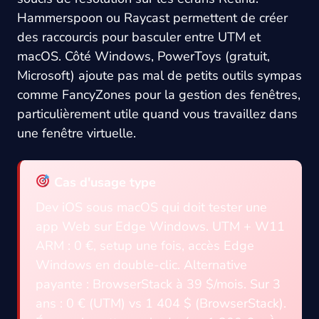
Hammerspoon ou Raycast permettent de créer
des raccourcis pour basculer entre UTM et
macOS. Côté Windows, PowerToys (gratuit,
Microsoft) ajoute pas mal de petits outils sympas
comme FancyZones pour la gestion des fenêtres,
particulièrement utile quand vous travaillez dans
une fenêtre virtuelle.
Cas d'usage type
Dev iOS sous macOS qui doit tester une
app Web sur Edge Windows. UTM + W11
ARM : 0 €, setup une fois, accès Edge
Windows en double-clic. Alternative
payante : BrowserStack à 39 $/mois. Sur 3
ans : 0 € (UTM) vs 1 404 $ (BrowserStack).