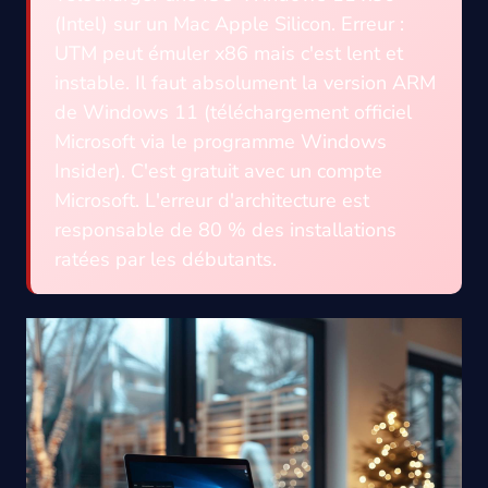
(Intel) sur un Mac Apple Silicon. Erreur :
UTM peut émuler x86 mais c'est lent et
instable. Il faut absolument la version ARM
de Windows 11 (téléchargement officiel
Microsoft via le programme Windows
Insider). C'est gratuit avec un compte
Microsoft. L'erreur d'architecture est
responsable de 80 % des installations
ratées par les débutants.