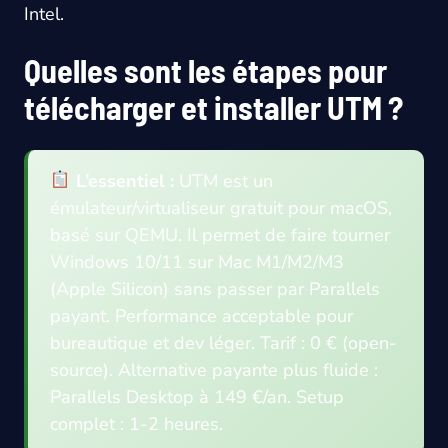
Intel.
Quelles sont les étapes pour
télécharger et installer UTM ?
L’essentiel :
UTM est un
émulateur/virtualiseur gratuit pour macOS,
basé sur QEMU. Il permet de faire tourner
Windows 10/11 sur Mac M1/M2/M3
(Apple Silicon) sans passer par Parallels
payant. Performance acceptable pour
bureautique et dev léger. Tarif : 0 € (open-
source). Alternative payante plus fluide :
Parallels Desktop à 149 €/an. Setup
complet : 1-2 heures.