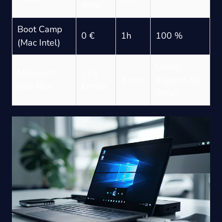
(Pro)
Boot Camp
0 €
1h
100 %
(Mac Intel)
Cloud,
Microsoft
125
5 min
dépend du
Dev Box
€/mois
forfait