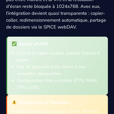
d'écran reste bloquée à 1024x768. Avec eux,
l'intégration devient quasi transparente : copier-
coller, redimensionnement automatique, partage
de dossiers via le SPICE webDAV.
Atouts d'UTM
Gratuit et open-source, aucune license à
payer
Pas de paywall ni de mises à jour
annuelles bloquantes
Configuration fine possible (CPU, RAM,
GPU, USB)
Limites face à Parallels
Setup initial plus long (1-2h vs 30 min)