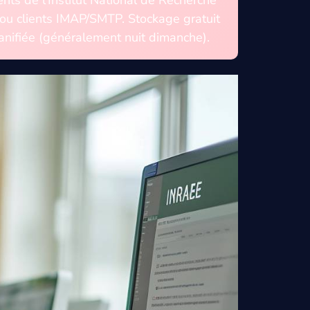
l ou clients IMAP/SMTP. Stockage gratuit
nifiée (généralement nuit dimanche).