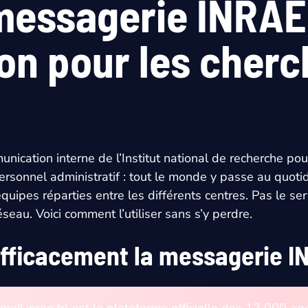
essagerie INRAE 
n pour les cherc
ication interne de l’Institut national de recherche pour 
ersonnel administratif : tout le monde y passe au quotid
équipes réparties entre les différents centres. Pas le s
seau. Voici comment l’utiliser sans s’y perdre.
fficacement la messagerie I
l.inrae.fr) est la plateforme officielle des 12 000 age