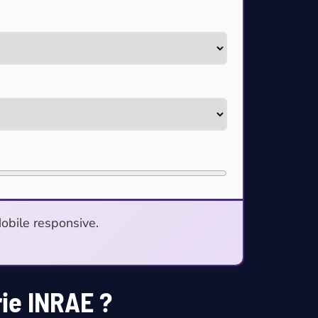
Mobile responsive.
rie INRAE ?