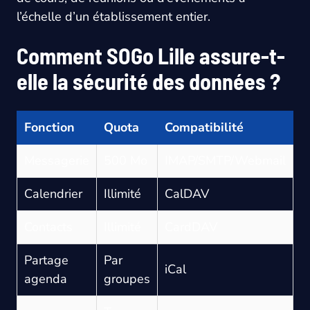
l’échelle d’un établissement entier.
Comment SOGo Lille assure-t-
elle la sécurité des données ?
Fonction
Quota
Compatibilité
A
Messagerie
500 Mo
IMAP/SMTP/Webmail
2
Calendrier
Illimité
CalDAV
2
Contacts
Illimité
CardDAV
2
Partage
Par
À
iCal
agenda
groupes
d