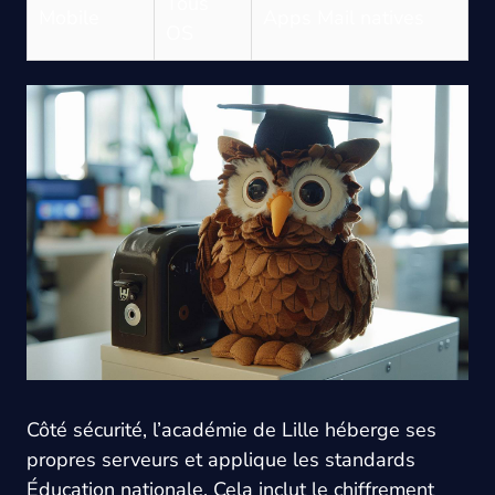
Tous
A
Mobile
Apps Mail natives
OS
c
Côté sécurité, l’académie de Lille héberge ses
propres serveurs et applique les standards
Éducation nationale. Cela inclut le chiffrement