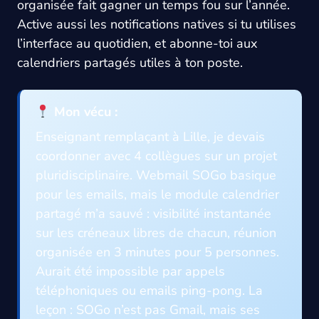
organisée fait gagner un temps fou sur l’année.
Active aussi les notifications natives si tu utilises
l’interface au quotidien, et abonne-toi aux
calendriers partagés utiles à ton poste.
Mon vécu :
Enseignant remplaçant à Lille, je devais
coordonner avec 4 collègues sur un projet
pluridisciplinaire. Webmail SOGo basique
pour les emails, mais le module calendrier
partagé m’a sauvé : visibilité instantanée
sur les créneaux libres de chacun, réunion
organisée en 3 minutes pour 5 personnes.
Aurait été impossible par appels
téléphoniques ou emails ping-pong. La
leçon : SOGo n’est pas Gmail, mais ses