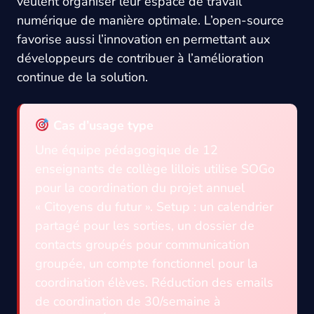
veulent organiser leur espace de travail
numérique de manière optimale. L’open-source
favorise aussi l’innovation en permettant aux
développeurs de contribuer à l’amélioration
continue de la solution.
Cas d’usage type
Une équipe pédagogique de 12
enseignants de collège lillois utilise SOGo
pour la coordination du projet annuel
« Citoyens du futur ». Setup : un calendrier
partagé pour les sorties, un dossier de
contacts groupés pour communication
groupée, un compte fonctionnel pour la
coordination élèves. Réduction des emails
de coordination de 30/semaine à