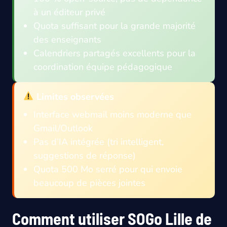
à un éditeur privé
Quota suffisant pour la grande majorité
des enseignants
Calendriers partagés excellents pour la
coordination équipe pédagogique
Limites observées
Interface webmail moins moderne que
Gmail/Outlook
Pas d’IA intégrée (tri intelligent,
suggestions de réponse)
Quota 500 Mo serré pour qui envoie
beaucoup de pièces jointes
Comment utiliser SOGo Lille de