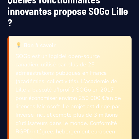
innovantes propose SOGo Lille
?
Bon à savoir
SOGo est un logiciel open-source
canadien, utilisé par plus de 25
administrations publiques en France
(académies, collectivités). L’académie de
Lille a basculé d’Iprof à SOGo en 2017
pour économiser environ 250 000 €/an de
licences Microsoft. Le projet est dirigé par
Inverse Inc., et compte plus de 3 millions
d’utilisateurs dans le monde. Conformité
RGPD intégrée, hébergement européen