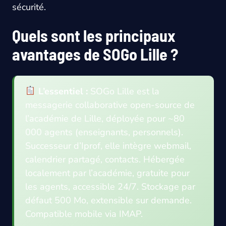
sécurité.
Quels sont les principaux
avantages de SOGo Lille ?
L’essentiel :
SOGo Lille est la
messagerie collaborative open-source de
l’académie de Lille, déployée pour ~80
000 agents (enseignants, personnels).
Successeur d’Iprof, elle intègre webmail,
calendrier partagé, contacts. Hébergée
localement par l’académie, gratuite pour
les agents, accessible 24/7. Stockage par
défaut 500 Mo, extensible sur demande.
Compatible mobile via IMAP.