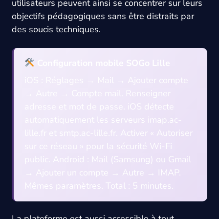
utilisateurs peuvent ainsi se concentrer sur leurs
objectifs pédagogiques sans être distraits par
des soucis techniques.
Configuration mobile SOGo Lille
iOS : Réglages → Mail → Ajouter compte
→ Autre → Compte mail. Renseigner
adresse et mot de passe. iOS détecte
automatiquement les serveurs imap.ac-
lille.fr et smtp.ac-lille.fr. Activer « Autoriser
sur ce réseau » pour la sécurité Wi-Fi
public. Android : Mail (Samsung) ou Gmail
→ Ajouter un compte → Autre → IMAP.
Mêmes paramètres. Total : 5 minutes.
La plateforme est aussi accessible à tout