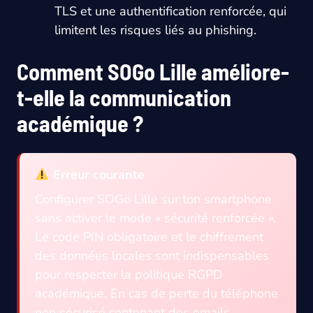
TLS et une authentification renforcée, qui
limitent les risques liés au phishing.
Comment SOGo Lille améliore-
t-elle la communication
académique ?
Erreur courante
Configurer SOGo Lille sur ton smartphone
sans activer le mode « sécurité renforcée ».
Le code PIN obligatoire et le chiffrement
des données locales sont indispensables
pour respecter la politique RGPD
académique. En cas de perte du téléphone
non sécurisé contenant des emails