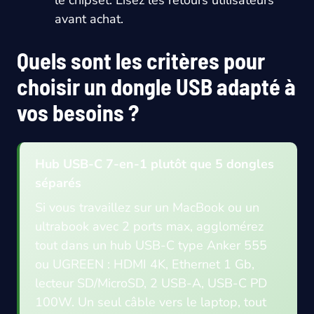
avant achat.
Quels sont les critères pour
choisir un dongle USB adapté à
vos besoins ?
Hub USB-C 7-en-1 plutôt que 5 dongles
séparés
Si vous travaillez sur un MacBook ou un
ultrabook avec 2 ports max, agglomérez
tout dans un hub USB-C type Anker 555
ou UGREEN : HDMI 4K, Ethernet 1 Gb,
lecteur SD/MicroSD, 2 USB-A, USB-C PD
100W. Un seul câble vers le laptop, tout