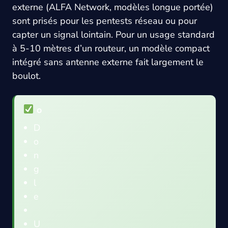
externe (ALFA Network, modèles longue portée)
sont prisés pour les pentests réseau ou pour
capter un signal lointain. Pour un usage standard
à 5-10 mètres d’un routeur, un modèle compact
intégré sans antenne externe fait largement le
boulot.
o
D
o
n
g
l
e
U