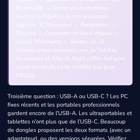
de sécurité → Suivre les instructions,
touchez la YubiKey quand le bouton
clignote. 3) Bitwarden → Paramètres →
Sécurité → Connexion en deux étapes →
FIDO2 WebAuthn → ajouter clé. 4)
Achetez impérativement une 2e YubiKey
de secours (4 €/an de SaaS coffre-fort pour
récup en cas de perte n’existe pas pour
FIDO2).
Troisième question : USB-A ou USB-C ? Les PC
fixes récents et les portables professionnels
gardent encore de l’USB-A. Les ultraportables et
tablettes n’ont plus que de l’USB-C. Beaucoup
de dongles proposent les deux formats (avec un
adaptateur), ou des versions séparées. Vérifiez