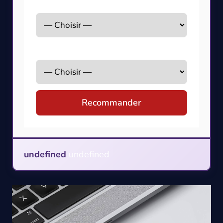
Besoin principal
Votre système
Recommander
undefined
undefined