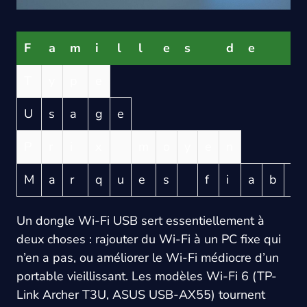
F
a
m
i
l
l
e
s
d
e
d
T
y
p
e
U
s
a
g
e
P
r
i
x
m
o
y
e
n
M
a
r
q
u
e
s
f
i
a
b
l
Un dongle Wi-Fi USB sert essentiellement à
deux choses : rajouter du Wi-Fi à un PC fixe qui
n’en a pas, ou améliorer le Wi-Fi médiocre d’un
portable vieillissant. Les modèles Wi-Fi 6 (TP-
Link Archer T3U, ASUS USB-AX55) tournent