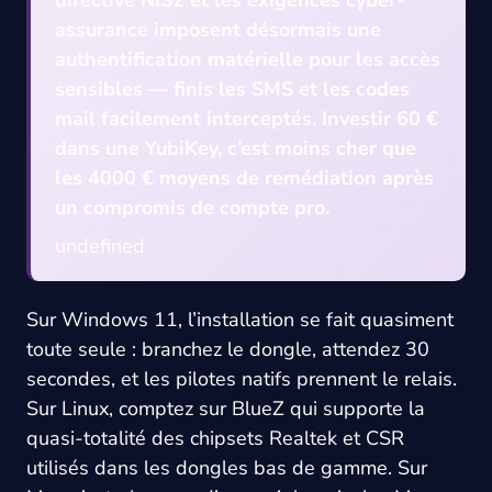
assurance imposent désormais une
authentification matérielle pour les accès
sensibles — finis les SMS et les codes
mail facilement interceptés. Investir 60 €
dans une YubiKey, c’est moins cher que
les 4000 € moyens de remédiation après
un compromis de compte pro.
undefined
Sur Windows 11, l’installation se fait quasiment
toute seule : branchez le dongle, attendez 30
secondes, et les pilotes natifs prennent le relais.
Sur Linux, comptez sur BlueZ qui supporte la
quasi-totalité des chipsets Realtek et CSR
utilisés dans les dongles bas de gamme. Sur