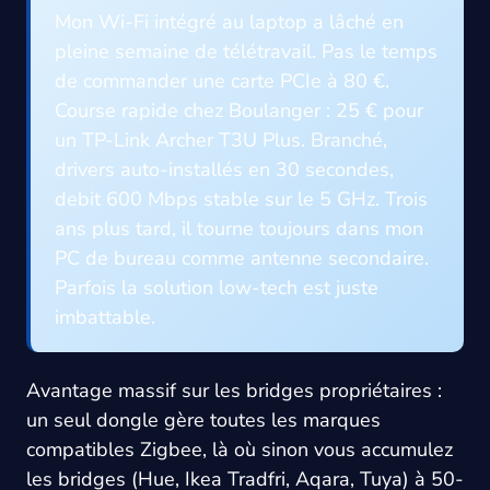
Mon Wi-Fi intégré au laptop a lâché en
pleine semaine de télétravail. Pas le temps
de commander une carte PCIe à 80 €.
Course rapide chez Boulanger : 25 € pour
un TP-Link Archer T3U Plus. Branché,
drivers auto-installés en 30 secondes,
debit 600 Mbps stable sur le 5 GHz. Trois
ans plus tard, il tourne toujours dans mon
PC de bureau comme antenne secondaire.
Parfois la solution low-tech est juste
imbattable.
Avantage massif sur les bridges propriétaires :
un seul dongle gère toutes les marques
compatibles Zigbee, là où sinon vous accumulez
les bridges (Hue, Ikea Tradfri, Aqara, Tuya) à 50-