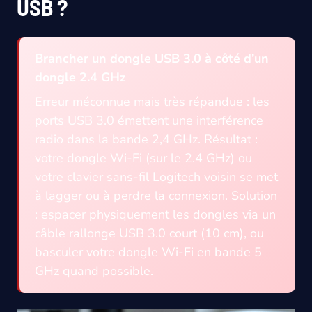
USB ?
Brancher un dongle USB 3.0 à côté d’un
dongle 2.4 GHz
Erreur méconnue mais très répandue : les
ports USB 3.0 émettent une interférence
radio dans la bande 2,4 GHz. Résultat :
votre dongle Wi-Fi (sur le 2.4 GHz) ou
votre clavier sans-fil Logitech voisin se met
à lagger ou à perdre la connexion. Solution
: espacer physiquement les dongles via un
câble rallonge USB 3.0 court (10 cm), ou
basculer votre dongle Wi-Fi en bande 5
GHz quand possible.