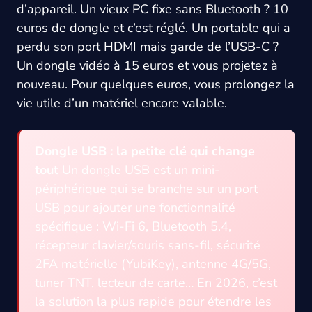
d’appareil. Un vieux PC fixe sans Bluetooth ? 10
euros de dongle et c’est réglé. Un portable qui a
perdu son port HDMI mais garde de l’USB-C ?
Un dongle vidéo à 15 euros et vous projetez à
nouveau. Pour quelques euros, vous prolongez la
vie utile d’un matériel encore valable.
Dongle USB : la petite clé qui change
tout
Un dongle USB est un mini-
périphérique qui se branche sur un port
USB pour ajouter une fonctionnalité
spécifique : Wi-Fi 6, Bluetooth 5.4,
récepteur clavier/souris sans-fil, sécurité
2FA matérielle (YubiKey), antenne 4G/5G,
tuner TNT, lecteur de carte… En 2026, c’est
la solution la plus rapide pour étendre les