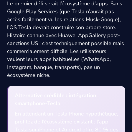
Le premier défi serait l’écosystème d’apps. Sans
Google Play Services (que Tesla n’aurait pas
accès facilement vu les relations Musk-Google),
l’OS Tesla devrait construire son propre store.
Histoire connue avec Huawei AppGallery post-
sanctions US : c’est techniquement possible mais
commercialement difficile. Les utilisateurs
veulent leurs apps habituelles (WhatsApp,
Instagram, banque, transports), pas un
écosystème niche.
Alternative crédible : intégration
smartphone-Tesla
En attendant un Tesla Phone hypothétique,
profitez de l’écosystème existant : l’app
Tesla sur iPhone et Android offre 80 % des