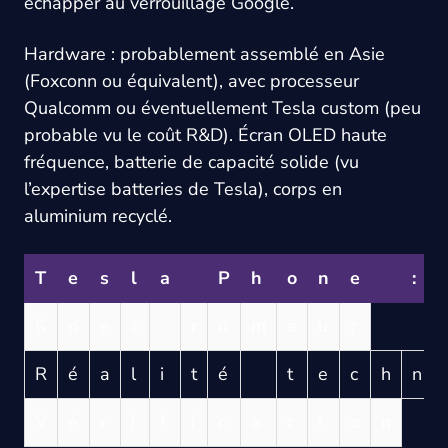
échapper au verrouillage Google.
Hardware : probablement assemblé en Asie
(Foxconn ou équivalent), avec processeur
Qualcomm ou éventuellement Tesla custom (peu
probable vu le coût R&D). Écran OLED haute
fréquence, batterie de capacité solide (vu
l’expertise batteries de Tesla), corps en
aluminium recyclé.
T
e
s
l
a
P
h
o
n
e
:
S
p
e
c
r
u
m
e
u
r
R
é
a
l
i
t
é
t
e
c
h
n
i
V
é
r
i
f
i
c
a
t
i
o
n