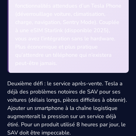
fonctionnalités attendues d’un Tesla Phone
(déverrouillage voiture, climatisation,
charge, navigation, Sentry Mode). Couplée
à une eSIM Starlink (disponible 2025),
vous avez l’intégration sans le hardware.
Plus économique et plus pratique
qu’attendre un téléphone qui n’existera
peut-être jamais.
Deuxième défi : le service après-vente. Tesla a
déjà des problèmes notoires de SAV pour ses
voitures (délais longs, pièces difficiles à obtenir).
Ajouter un smartphone à la chaîne logistique
augmenterait la pression sur un service déjà
étiré. Pour un produit utilisé 8 heures par jour, le
SAV doit être impeccable.