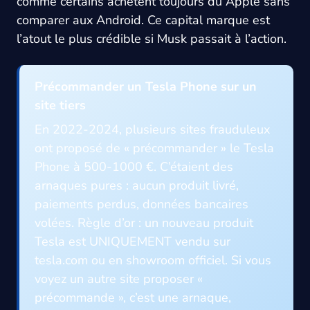
comme certains achètent toujours du Apple sans
comparer aux Android. Ce capital marque est
l’atout le plus crédible si Musk passait à l’action.
Précommander un Tesla Phone sur un
site tiers
En 2022-2024, plusieurs sites frauduleux
ont proposé de « précommander » le Tesla
Phone à 500-1000 €. C’étaient des
arnaques pures : aucun produit livré,
paiements perdus, données bancaires
volées. Règle d’or : un nouveau produit
Tesla est UNIQUEMENT vendu sur
tesla.com ou en showroom officiel. Si vous
voyez un autre site proposer «
précommande », c’est une arnaque,