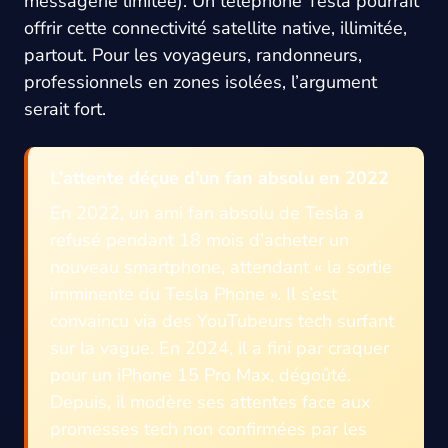
messagerie limitée). Un téléphone Tesla pourrait
offrir cette connectivité satellite native, illimitée,
partout. Pour les voyageurs, randonneurs,
professionnels en zones isolées, l’argument
serait fort.
L’attente déçue d’un fan absolu en 2022
En 2022, un ami fan absolu de Tesla a
refusé pendant 18 mois d’acheter un
nouveau smartphone, attendant « la sortie
imminente du Tesla Phone ». Il s’est
convaincu via des YouTubeurs tech surfant
sur la vague. En 2024, il a fini par craquer
pour un iPhone 15 Pro Max, dégoûté.
Depuis, il modère ses attentes face aux
promesses tech non confirmées par les