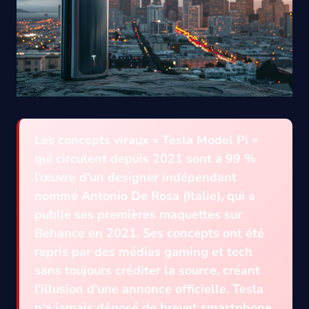
Les concepts viraux « Tesla Model Pi »
qui circulent depuis 2021 sont à 99 %
l’œuvre d’un designer indépendant
nommé Antonio De Rosa (Italie), qui a
publié ses premières maquettes sur
Behance en 2021. Ses concepts ont été
repris par des médias gaming et tech
sans toujours créditer la source, créant
l’illusion d’une annonce officielle. Tesla
n’a jamais déposé de brevet smartphone