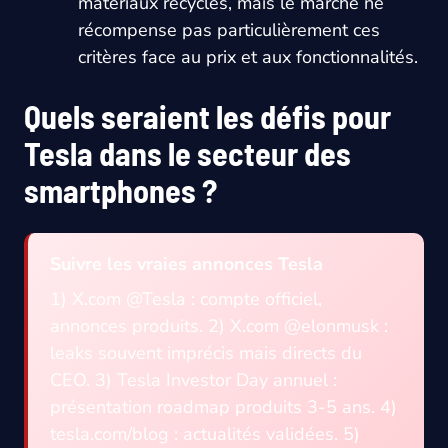
matériaux recyclés, mais le marché ne
récompense pas particulièrement ces
critères face au prix et aux fonctionnalités.
Quels seraient les défis pour
Tesla dans le secteur des
smartphones ?
Suivre les vraies annonces Tesla
1) X.com @Tesla : compte officiel,
annonces produits. 2) X.com @elonmusk :
leaks souvent imprécis mais directs du
CEO. 3) Tesla Investor Day annuel :
présentation roadmap produits 3-5 ans. 4)
tesla.com/blog : actualités validées. 5)