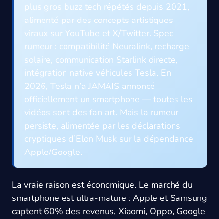
plus gros buzz tech répétés depuis 2021,
alimenté par des concepts artistiques
viraux sur YouTube et X/Twitter. Spec
rumeur : compatibilité Neuralink, recharge
solaire, communication Starlink directe,
intégration native véhicules Tesla. En
2026, Tesla n’a JAMAIS annoncé
officiellement un smartphone — toutes les
vidéos sont des fan art. Mais la rumeur
persiste, alimentée par les déclarations
cryptiques d’Elon Musk sur la dépendance
Apple/Google.
La vraie raison est économique. Le marché du
smartphone est ultra-mature : Apple et Samsung
captent 60% des revenus, Xiaomi, Oppo, Google