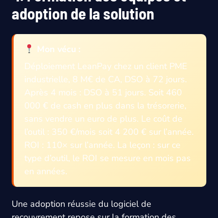
adoption de la solution
Mon vécu :
Déploiement LeanPay chez un client PME
industrielle, 8 M€ de CA, DSO à 72 jours.
Après 4 mois : DSO à 51 jours. Soit 460
000 € de cash en plus dans la trésorerie,
sans vendre un euro de plus. Le coût de
l’outil : 350 €/mois soit 4 200 € sur l’année.
ROI : 110× sur l’année. La leçon : sur ce
type d’outil, le ROI se mesure en mois pas
en années.
Une adoption réussie du logiciel de
recouvrement repose sur la formation des