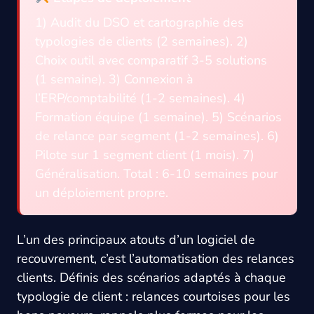
1) Audit du DSO et cartographie des
typologies de clients (2 semaines). 2)
Choix outil avec comparatif 3-5 solutions
(1 semaine). 3) Connexion à
l’ERP/comptabilité (1-2 semaines). 4)
Formation équipe (1 semaine). 5) Scénarios
de relance par segment (1-2 semaines). 6)
Pilote sur 1 segment client (1 mois). 7)
Généralisation. Total : 6-10 semaines pour
un déploiement propre.
L’un des principaux atouts d’un logiciel de
recouvrement, c’est l’automatisation des relances
clients. Définis des scénarios adaptés à chaque
typologie de client : relances courtoises pour les