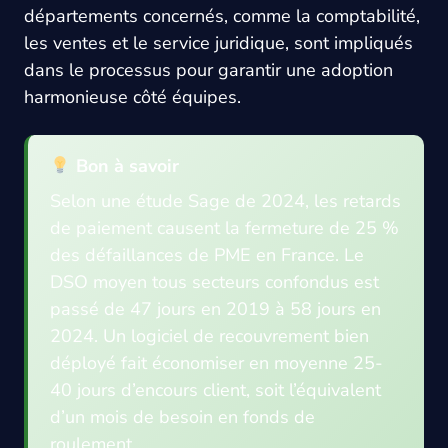
départements concernés, comme la comptabilité,
les ventes et le service juridique, sont impliqués
dans le processus pour garantir une adoption
harmonieuse côté équipes.
Bon à savoir
Selon une étude Sage de 2024, les retards
de paiement causent la fermeture de 25 %
des défaillances de PME en France. Le
DSO moyen tous secteurs confondus est
passé de 47 jours en 2019 à 58 jours en
2024. Un logiciel de recouvrement bien
déployé fait économiser en moyenne 25-
40 jours d’encours client, soit l’équivalent
d’un mois de besoin en fonds de
roulement.