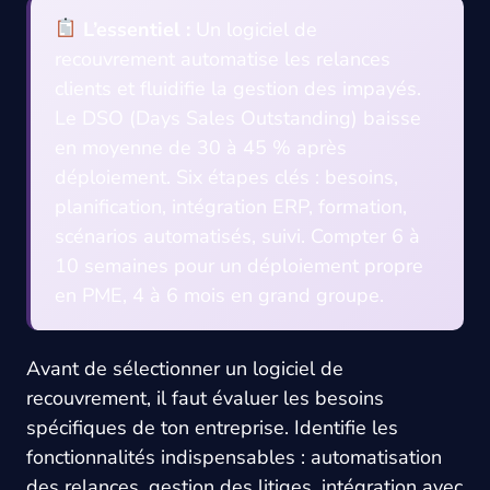
L’essentiel :
Un logiciel de
recouvrement automatise les relances
clients et fluidifie la gestion des impayés.
Le DSO (Days Sales Outstanding) baisse
en moyenne de 30 à 45 % après
déploiement. Six étapes clés : besoins,
planification, intégration ERP, formation,
scénarios automatisés, suivi. Compter 6 à
10 semaines pour un déploiement propre
en PME, 4 à 6 mois en grand groupe.
Avant de sélectionner un logiciel de
recouvrement, il faut évaluer les besoins
spécifiques de ton entreprise. Identifie les
fonctionnalités indispensables : automatisation
des relances, gestion des litiges, intégration avec