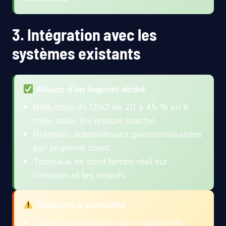
3. Intégration avec les
systèmes existants
Atouts d’un logiciel dédié
Réduction du DSO de 20 à 45 % en 6
mois selon les retours marché
Relances automatiques personnalisables
par segment client
Tableaux de bord temps réel sur
l’encours et les retards
Réserves à connaître
Coût d’abonnement non négligeable