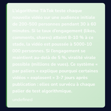
L’algorithme TikTok teste chaque
nouvelle vidéo sur une audience initiale
de 200-500 personnes pendant 30 à 60
minutes. Si le taux d’engagement (likes,
comments, shares) atteint 8-10 % à ce
stade, la vidéo est poussée à 5000-10
000 personnes. Si l’engagement se
maintient au-delà de 5 %, viralité virale
possible (millions de vues). Ce système «
par paliers » explique pourquoi certaines
vidéos « explosent » 3-7 jours après
publication : elles ont survécu à chaque
palier de test algorithmique.
undefined