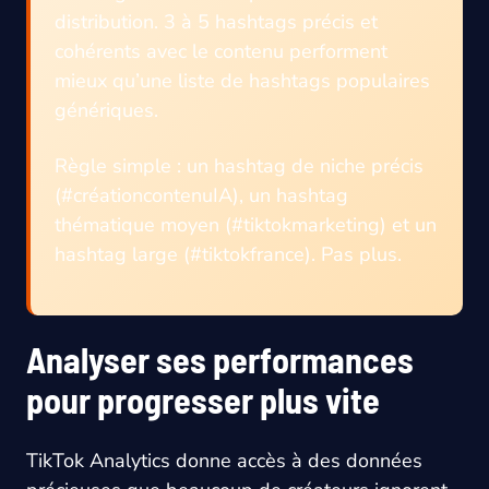
distribution. 3 à 5 hashtags précis et
cohérents avec le contenu performent
mieux qu’une liste de hashtags populaires
génériques.
Règle simple : un hashtag de niche précis
(#créationcontenuIA), un hashtag
thématique moyen (#tiktokmarketing) et un
hashtag large (#tiktokfrance). Pas plus.
Analyser ses performances
pour progresser plus vite
TikTok Analytics donne accès à des données