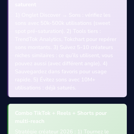
saturent
1) Onglet Discover → Sons : vérifiez les
sons avec 50k-500k utilisations (sweet
spot pré-saturation). 2) Tools tiers :
TrendTok Analytics, Tokchart pour repérer
sons montants. 3) Suivez 5-10 créateurs
niches similaires : ce qu’ils utilisent, vous
pouvez aussi (avec différent angle). 4)
Sauvegardez dans favoris pour usage
rapide. 5) Évitez sons avec 10M+
utilisations : déjà saturés.
Combo TikTok + Reels + Shorts pour
multi-reach
Stratégie créateur 2026 : 1) Tournez le