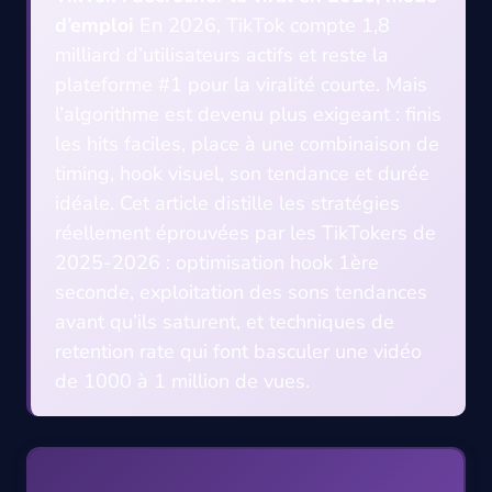
d’emploi
En 2026, TikTok compte 1,8
milliard d’utilisateurs actifs et reste la
plateforme #1 pour la viralité courte. Mais
l’algorithme est devenu plus exigeant : finis
les hits faciles, place à une combinaison de
timing, hook visuel, son tendance et durée
idéale. Cet article distille les stratégies
réellement éprouvées par les TikTokers de
2025-2026 : optimisation hook 1ère
seconde, exploitation des sons tendances
avant qu’ils saturent, et techniques de
retention rate qui font basculer une vidéo
de 1000 à 1 million de vues.