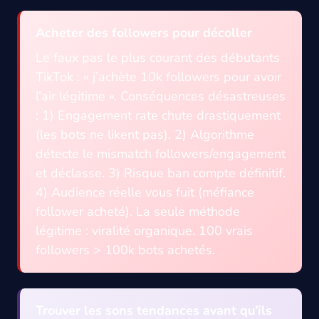
Acheter des followers pour décoller
Le faux pas le plus courant des débutants
TikTok : « j’achète 10k followers pour avoir
l’air légitime ». Conséquences désastreuses
: 1) Engagement rate chute drastiquement
(les bots ne likent pas). 2) Algorithme
détecte le mismatch followers/engagement
et déclasse. 3) Risque ban compte définitif.
4) Audience réelle vous fuit (méfiance
follower acheté). La seule méthode
légitime : viralité organique. 100 vrais
followers > 100k bots achetés.
Trouver les sons tendances avant qu’ils