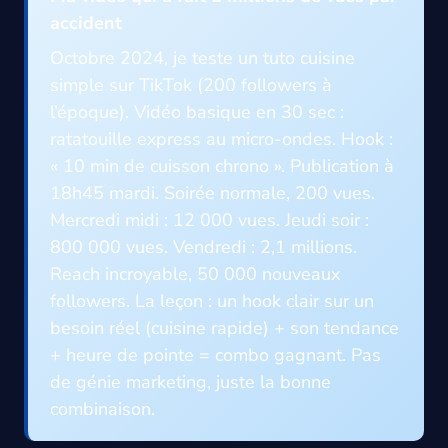
accident
Octobre 2024, je teste un tuto cuisine
simple sur TikTok (200 followers à
l’époque). Vidéo basique en 30 sec :
ratatouille express au micro-ondes. Hook :
« 10 min de cuisson chrono ». Publication à
18h45 mardi. Soirée normale, 200 vues.
Mercredi midi : 12 000 vues. Jeudi soir :
800 000 vues. Vendredi : 2,1 millions.
Reach incroyable, 50 000 nouveaux
followers. La leçon : un hook clair sur un
besoin réel (cuisine rapide) + son tendance
+ heure de pointe = combo gagnant. Pas
de génie marketing, juste la bonne
combinaison.