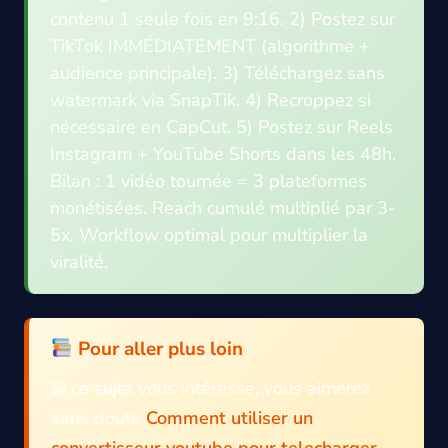
contenu 1 seule fois en 9:16. 2) Postez sur
TikTok IMMÉDIATEMENT (algorithme +
audience principale). 3) Téléchargez sans
watermark via SnapTik. 4) Recroppez si
nécessaire en CapCut. 5) Postez sur Reels
Instagram + YouTube Shorts dans les 48h.
Bilan : 1 vidéo tournée = 3 plateformes
monétisées. Reach cumulé multiplié par 3-
5x. Workflow optimal pour multiplier la
viralité.
Pour aller plus loin
Si ce sujet vous intéresse, vous aimerez
sans doute
Comment utiliser un