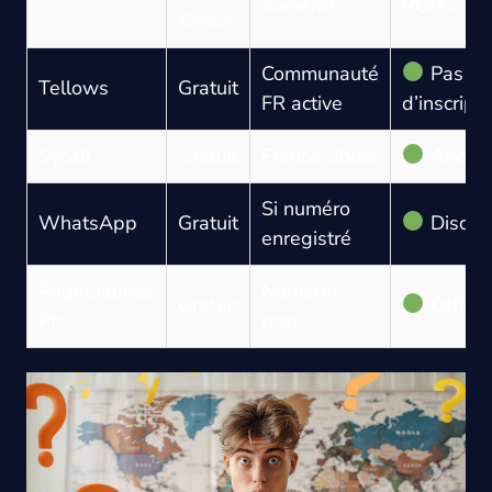
numéros
RGPD
€/mois
Communauté
Pas
Tellows
Gratuit
FR active
d’inscript
Sycall
Gratuit
France ciblée
Anony
Si numéro
WhatsApp
Gratuit
Discret
enregistré
PagesJaunes
Numéros
Gratuit
Officie
Pro
pros