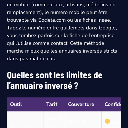
un mobile (commerciaux, artisans, médecins en
remplacement), le numéro mobile peut être
trouvable via Societe.com ou les fiches Insee.
Tapez le numéro entre guillemets dans Google,
vous tombez parfois sur la fiche de l’entreprise
qui l’utilise comme contact. Cette méthode
marche mieux que les annuaires inversés stricts
dans pas mal de cas.
Quelles sont les limites de
l’annuaire inversé ?
Outil
Tarif
Couverture
Confident
Gratuit
300+ M de
Discut
Truecaller
/ 4