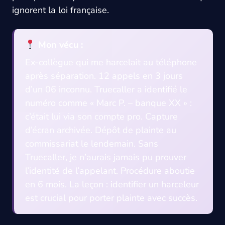
ignorent la loi française.
Mon vécu :
Ex-collègue qui me harcelait au téléphone
après séparation. 12 appels en 3 jours
d’un 06 inconnu. Truecaller a identifié le
numéro comme « Marc P. – banque XX » :
c’était lui via son compte pro. Capture
d’écran archivée. Dépôt de plainte au
commissariat le lendemain. Sans
Truecaller, je n’aurais jamais pu prouver
l’identité de l’appelant. Procédure aboutie
en 6 mois. La leçon : identifier un harceleur
est crucial pour porter plainte avec succès.