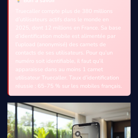
Bon à savoir
Truecaller compte plus de 380 millions
d’utilisateurs actifs dans le monde en
2025, dont 12 millions en France. Sa base
d’identification mobile est alimentée par
l’upload (anonymisé) des carnets de
contacts de ses utilisateurs. Pour qu’un
numéro soit identifiable, il faut qu’il
apparaisse dans au moins 1 carnet
utilisateur Truecaller. Taux d’identification
réussie : 65-75 % sur les mobiles français.