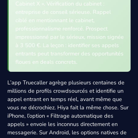
Cabinet X ». Vérification du cabinet :
entreprise de conseil sérieuse. Rappel
ciblé en mentionnant le cabinet,
professionnalisme renforcé. Prospect
impressionné par le sérieux, mission signée
à 3 500 €. La leçon : identifier ses appels
entrants peut transformer des opportunités
floues en deals concrets.
L’app Truecaller agrège plusieurs centaines de
millions de profils crowdsourcés et identifie un
appel entrant en temps réel, avant même que
vous ne décrochiez. Hiya fait la même chose. Sur
iPhone, l’option « Filtrage automatique des
appels » envoie les inconnus directement en
messagerie. Sur Android, les options natives de