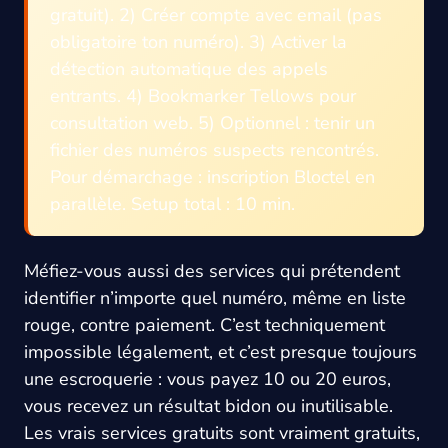
gratuit). 2) Créer compte avec email (pas
obligatoire ton numéro). 3) Activer la
détection automatique des appels
entrants. 4) Bookmarker Tellows pour
consultation web. 5) Optionnel : tenir un
fichier des numéros suspects rencontrés.
Pour démarchage : inscription Bloctel en
parallèle. Setup total : 10 min.
Méfiez-vous aussi des services qui prétendent
identifier n’importe quel numéro, même en liste
rouge, contre paiement. C’est techniquement
impossible légalement, et c’est presque toujours
une escroquerie : vous payez 10 ou 20 euros,
vous recevez un résultat bidon ou inutilisable.
Les vrais services gratuits sont vraiment gratuits,