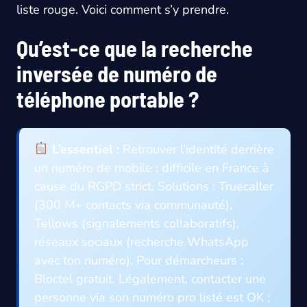
liste rouge. Voici comment s’y prendre.
Qu’est-ce que la recherche
inversée de numéro de
téléphone portable ?
L’essentiel :
Retrouver l’identité derrière
un numéro de mobile : difficile en France à
cause du RGPD strict. Solutions : Truecaller
(300 M+ contacts via communauté),
Tellows (signalements collaboratifs),
réseaux sociaux (recherche WhatsApp
avec ton numéro). Pour démarcheurs :
Bloctel gratuit. Légalement, contacter une
personne via son numéro pro listé est OK ;