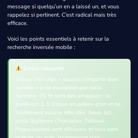
message si quelqu’un en a laissé un, et vous
rappelez si pertinent. C’est radical mais très
efficace.
Voici les points essentiels à retenir sur la
recherche inversée mobile :
Erreur courante
Utiliser des sites « trouvez n’importe quel
numéro » avec inscription par carte
bancaire. 95 % sont des arnaques : ils
prélèvent 2-5 €/mois en arrière-plan et ne
fournissent aucune info utile. Seuls les
outils légitimes (Truecaller, Tellows,
PagesJaunes) sont efficaces, et tous sont
gratuits ou avec abonnement clair.