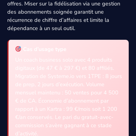
offres. Miser sur la fidélisation via une gestion
des abonnements soignée garantit une
récurrence de chiffre d’affaires et limite la
dépendance à un seul outil.
Cas d’usage type
Un coach business solo avec 4 produits
digitaux (de 47 € à 297 €) et 80 affiliés.
Migration de Systeme.io vers 1TPE : 8 jours
de prep, 2 jours d’exécution. Volume
mensuel maintenu : 50 ventes pour 4 500
€ de CA. Économie d’abonnement par
rapport à un Kartra : 99 €/mois soit 1 200
€/an conservés. Le pari du gratuit-avec-
commission s’avère gagnant à ce stade
d’activité.