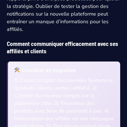
la stratégie. Oublier de tester la gestion des
notifications sur la nouvelle plateforme peut
entraîner un manque d’informations pour les
affiliés.
Comment communiquer efficacement avec ses
affiliés et clients
Checklist de migration
1) Export complet des données Systeme.io
(produits, clients, ventes, affiliés). 2)
Création du nouveau compte sur la
plateforme cible. 3) Recréation des
produits avec liens de paiement à jour. 4)
Réinscription des affiliés via une campagne
email dédiée. 5) Test sur un produit pilote