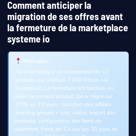
Comment anticiper la
migration de ses offres avant
la fermeture de la marketplace
systeme io
Mon vécu :
J’ai accompagné un infopreneur de 12
produits qui réalisait 7 000 €/mois sur
Systeme.io. La fermeture est tombée en
plein lancement produit. On a migré sur
1TPE en 10 jours : transfert des affiliés
(mailing groupé + tuto vidéo), import des
produits, configuration des liens de
paiement. Perte de CA sur les 30 jours de