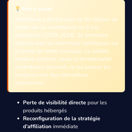
Bon à savoir
Systeme.io a généré plus de 60 millions de
ventes via sa marketplace en 5 ans
d’existence (2019-2024). Sa fermeture
coïncide avec un recentrage stratégique sur
le tunnel de vente classique. La société
continue d’exister, seule la fonctionnalité
marketplace disparaît, ce qui pousse les
vendeurs vers des alternatives
spécialisées.
Perte de visibilité directe
pour les
produits hébergés
Reconfiguration de la stratégie
d’affiliation
immédiate