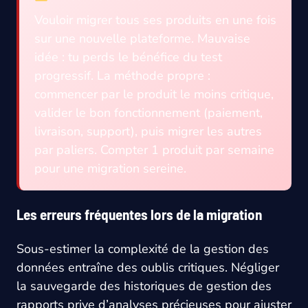
Vouloir migrer tous ses produits en une fois
sur une nouvelle plateforme. Mauvaise
idée : tu perds le bénéfice du test
progressif. La méthode propre :
commencer par le produit le moins critique,
valider le bon fonctionnement (paiement,
livraison, support), puis migrer les autres
par paliers. Compter 1 produit par semaine
pour une migration sereine.
Les erreurs fréquentes lors de la migration
Sous-estimer la complexité de la gestion des
données entraîne des oublis critiques. Négliger
la sauvegarde des historiques de gestion des
rapports prive d’analyses précieuses pour ajuster