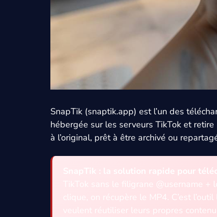
SnapTik (snaptik.app) est l’un des télécha
hébergée sur les serveurs TikTok et retir
à l’original, prêt à être archivé ou repartag
SnapTik : la solution rapide pour télé
TikTok sans le filigrane @username + log
clique, on récupère le MP4. C’est l’outi
veulent réutiliser leurs propres conte