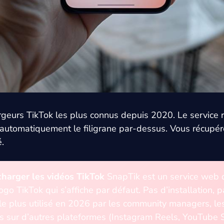
rgeurs TikTok les plus connus depuis 2020. Le service ré
e automatiquement le filigrane par-dessus. Vous récupé
é.
charger les vidéos TikTok
SnapTik est un service web q
o TikTok qui s’affiche par défaut. Pas d’installation, pas
l le plus utilisé en 2026 par les community managers, les
nus sur d’autres plateformes (Instagram Reels, YouTube 