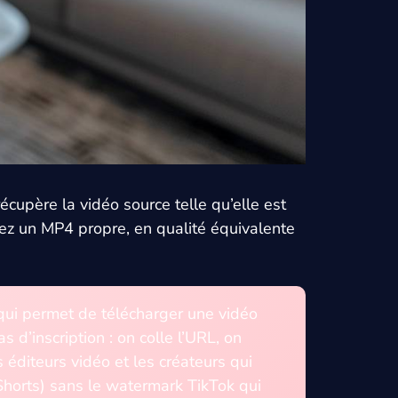
cupère la vidéo source telle qu’elle est
rez un MP4 propre, en qualité équivalente
ui permet de télécharger une vidéo
 d’inscription : on colle l’URL, on
 éditeurs vidéo et les créateurs qui
Shorts) sans le watermark TikTok qui