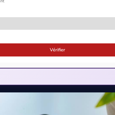
ent
déo
Vérifier