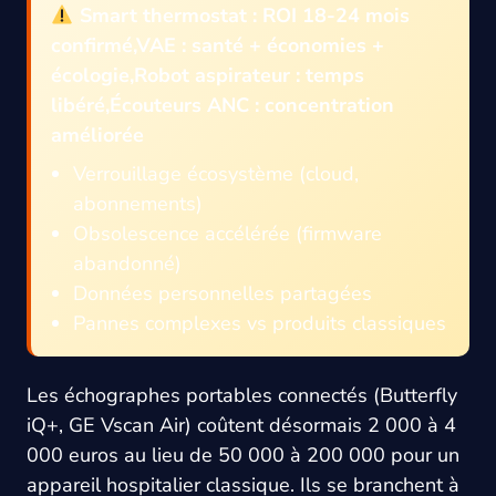
Smart thermostat : ROI 18-24 mois
confirmé,VAE : santé + économies +
écologie,Robot aspirateur : temps
libéré,Écouteurs ANC : concentration
améliorée
Verrouillage écosystème (cloud,
abonnements)
Obsolescence accélérée (firmware
abandonné)
Données personnelles partagées
Pannes complexes vs produits classiques
Les échographes portables connectés (Butterfly
iQ+, GE Vscan Air) coûtent désormais 2 000 à 4
000 euros au lieu de 50 000 à 200 000 pour un
appareil hospitalier classique. Ils se branchent à