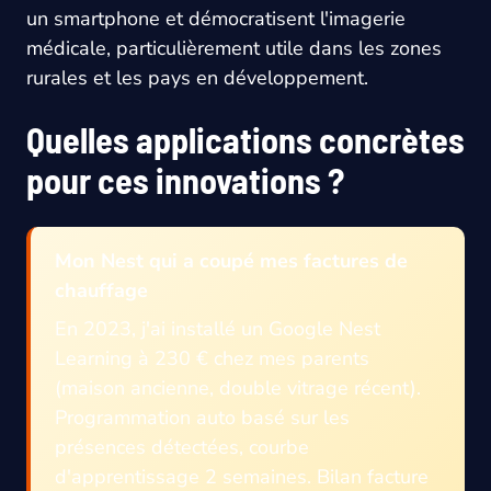
un smartphone et démocratisent l'imagerie
médicale, particulièrement utile dans les zones
rurales et les pays en développement.
Quelles applications concrètes
pour ces innovations ?
Mon Nest qui a coupé mes factures de
chauffage
En 2023, j'ai installé un Google Nest
Learning à 230 € chez mes parents
(maison ancienne, double vitrage récent).
Programmation auto basé sur les
présences détectées, courbe
d'apprentissage 2 semaines. Bilan facture