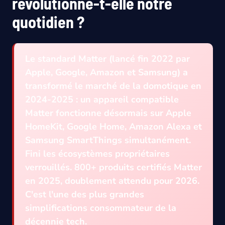
révolutionne-t-elle notre
quotidien ?
Le standard Matter (lancé fin 2022 par
Apple, Google, Amazon et Samsung) a
transformé le marché de la domotique en
2024-2025 : un appareil compatible
Matter fonctionne désormais sur Apple
HomeKit, Google Home, Amazon Alexa et
Samsung SmartThings simultanément.
Fini les écosystèmes propriétaires
verrouillés. 800+ produits certifiés Matter
en 2025, doublement attendu pour 2026.
C'est l'une des plus grandes
simplifications consommateur de la
décennie tech.