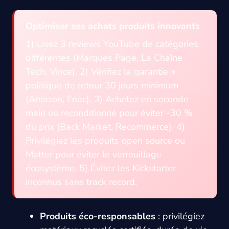
Optimiser ses achats produits innovants
1) Lisez 3 reviews YouTube de catégories
différentes (Marques Page, La Chaîne
Tech, Vince). 2) Vérifiez la garantie +
politique de retour 30 jours minimum
(Amazon, Fnac). 3) Achetez en seconde
main ou reconditionné pour éviter -30 %
du prix (Back Market, Recommerce). 4)
Privilégiez les produits open source ou
Matter pour éviter le verrouillage
écosystème. 5) Évitez les Kickstarter
inconnus sans track record.
Produits éco-responsables
: privilégiez