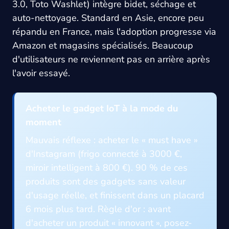
3.0, Toto Washlet) intègre bidet, séchage et
auto-nettoyage. Standard en Asie, encore peu
répandu en France, mais l'adoption progresse via
Amazon et magasins spécialisés. Beaucoup
d'utilisateurs ne reviennent pas en arrière après
l'avoir essayé.
Acheter le gadget IoT à la mode du
moment
Mauvais réflexe : acheter le « must have »
d'Instagram (frigo connecté à 3000 €,
miroir intelligent à 800 €). 90 % de ces
produits sont des gadgets sans valeur
d'usage réelle, et finissent dans un placard
6 mois plus tard. Règle d'or : avant
d'acheter un produit « innovant », posez-