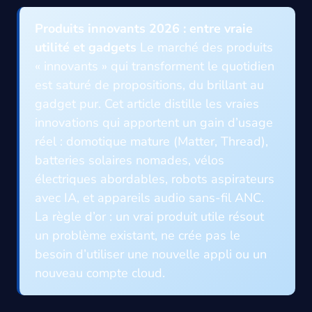
Produits innovants 2026 : entre vraie
utilité et gadgets
Le marché des produits
« innovants » qui transforment le quotidien
est saturé de propositions, du brillant au
gadget pur. Cet article distille les vraies
innovations qui apportent un gain d’usage
réel : domotique mature (Matter, Thread),
batteries solaires nomades, vélos
électriques abordables, robots aspirateurs
avec IA, et appareils audio sans-fil ANC.
La règle d’or : un vrai produit utile résout
un problème existant, ne crée pas le
besoin d’utiliser une nouvelle appli ou un
nouveau compte cloud.