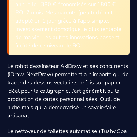
annuelle : 380 € économisés sur 1800 €.
ROI 7 mois. Mes parents (peu tech) ont
adopté en 1 jour grâce à l'app simple.
Investissement domotique le plus rentable
de ma vie. Les autres innovations passent
à côté de ce niveau de ROI.
Le robot dessinateur AxiDraw et ses concurrents
(iDraw, NextDraw) permettent à n'importe qui de
tracer des dessins vectoriels précis sur papier,
idéal pour la calligraphie, l'art génératif, ou la
production de cartes personnalisées. Outil de
niche mais qui a démocratisé un savoir-faire
artisanal.
Le nettoyeur de toilettes automatisé (Tushy Spa