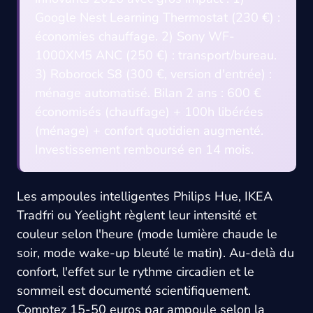
Google Nest Learning Thermostat (230 €) :
économies chauffage. 2) Sony WF-
1000XM5 ANC (250 €) : transport/bureau.
3) Roborock S8 (300 €, version d'entrée) :
ménage automatisé. Bilan 2 ans : 600 €
économisés (chauffage) + 100h libérées
(ménage) + confort quotidien augmenté.
Investissement remboursé en 14 mois.
Les ampoules intelligentes Philips Hue, IKEA
Tradfri ou Yeelight règlent leur intensité et
couleur selon l'heure (mode lumière chaude le
soir, mode wake-up bleuté le matin). Au-delà du
confort, l'effet sur le rythme circadien et le
sommeil est documenté scientifiquement.
Comptez 15-50 euros par ampoule selon la