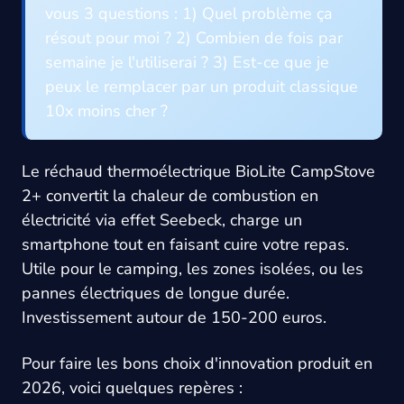
vous 3 questions : 1) Quel problème ça
résout pour moi ? 2) Combien de fois par
semaine je l'utiliserai ? 3) Est-ce que je
peux le remplacer par un produit classique
10x moins cher ?
Le réchaud thermoélectrique BioLite CampStove
2+ convertit la chaleur de combustion en
électricité via effet Seebeck, charge un
smartphone tout en faisant cuire votre repas.
Utile pour le camping, les zones isolées, ou les
pannes électriques de longue durée.
Investissement autour de 150-200 euros.
Pour faire les bons choix d'innovation produit en
2026, voici quelques repères :