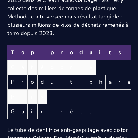
collecte des milliers de tonnes de plastique.
Méthode controversée mais résultat tangible :
plusieurs millions de kilos de déchets ramenés à
terre depuis 2023.
T
o
p
p
r
o
d
u
i
t
s
C
a
t
é
g
o
r
i
e
P
r
o
d
u
i
t
p
h
a
r
e
P
r
i
x
G
a
i
n
r
é
e
l
Le tube de dentifrice anti-gaspillage avec piston