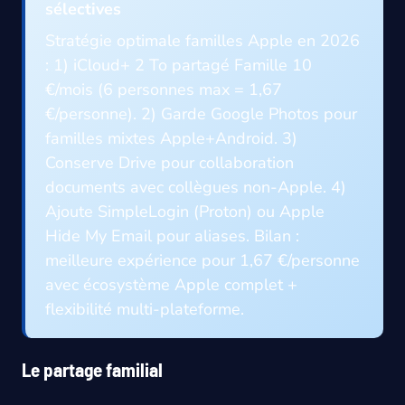
sélectives
Stratégie optimale familles Apple en 2026
: 1) iCloud+ 2 To partagé Famille 10
€/mois (6 personnes max = 1,67
€/personne). 2) Garde Google Photos pour
familles mixtes Apple+Android. 3)
Conserve Drive pour collaboration
documents avec collègues non-Apple. 4)
Ajoute SimpleLogin (Proton) ou Apple
Hide My Email pour aliases. Bilan :
meilleure expérience pour 1,67 €/personne
avec écosystème Apple complet +
flexibilité multi-plateforme.
Le partage familial