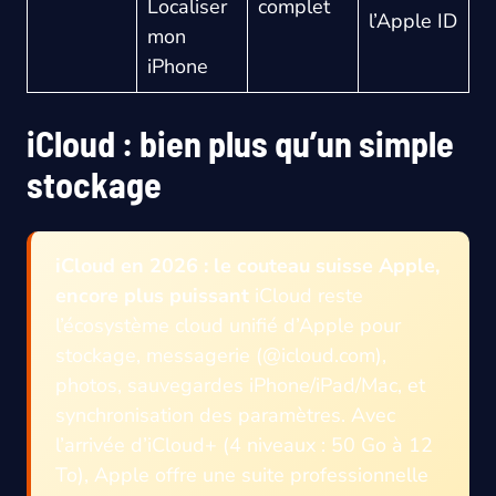
Localiser
complet
l’Apple ID
mon
iPhone
iCloud : bien plus qu’un simple
stockage
iCloud en 2026 : le couteau suisse Apple,
encore plus puissant
iCloud reste
l’écosystème cloud unifié d’Apple pour
stockage, messagerie (@icloud.com),
photos, sauvegardes iPhone/iPad/Mac, et
synchronisation des paramètres. Avec
l’arrivée d’iCloud+ (4 niveaux : 50 Go à 12
To), Apple offre une suite professionnelle