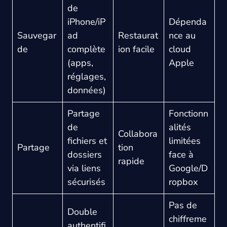
de
iPhone/iP
Dépenda
Sauvegar
ad
Restaurat
nce au
de
complète
ion facile
cloud
(apps,
Apple
réglages,
données)
Partage
Fonctionn
de
alités
Collabora
fichiers et
limitées
Partage
tion
dossiers
face à
rapide
via liens
Google/D
sécurisés
ropbox
Pas de
Double
chiffreme
authentifi