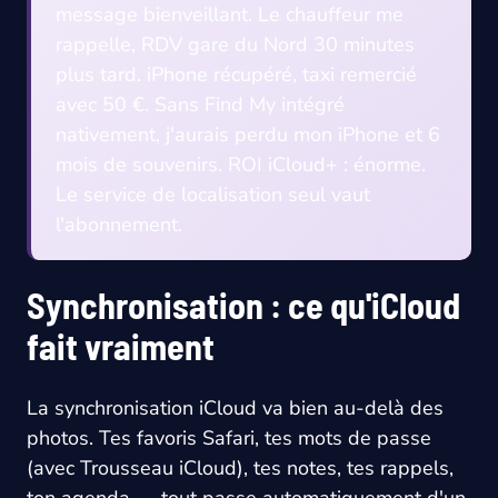
message bienveillant. Le chauffeur me
rappelle, RDV gare du Nord 30 minutes
plus tard. iPhone récupéré, taxi remercié
avec 50 €. Sans Find My intégré
nativement, j'aurais perdu mon iPhone et 6
mois de souvenirs. ROI iCloud+ : énorme.
Le service de localisation seul vaut
l'abonnement.
Synchronisation : ce qu'iCloud
fait vraiment
La synchronisation iCloud va bien au-delà des
photos. Tes favoris Safari, tes mots de passe
(avec Trousseau iCloud), tes notes, tes rappels,
ton agenda — tout passe automatiquement d'un