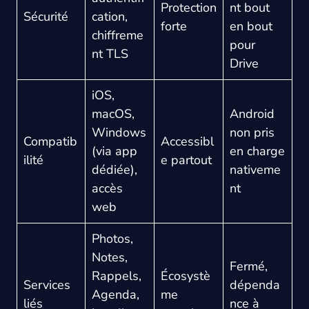
Protection
nt bout
Sécurité
cation,
forte
en bout
chiffreme
pour
nt TLS
Drive
iOS,
macOS,
Android
Windows
non pris
Compatib
Accessibl
(via app
en charge
ilité
e partout
dédiée),
nativeme
accès
nt
web
Photos,
Notes,
Fermé,
Rappels,
Écosystè
Services
dépenda
Agenda,
me
liés
nce à