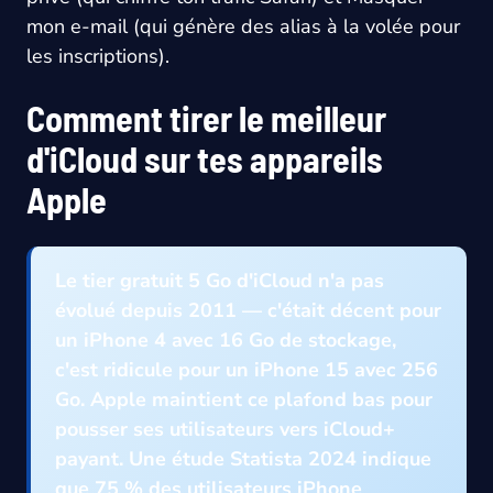
mon e-mail (qui génère des alias à la volée pour
les inscriptions).
Comment tirer le meilleur
d'iCloud sur tes appareils
Apple
Le tier gratuit 5 Go d'iCloud n'a pas
évolué depuis 2011 — c'était décent pour
un iPhone 4 avec 16 Go de stockage,
c'est ridicule pour un iPhone 15 avec 256
Go. Apple maintient ce plafond bas pour
pousser ses utilisateurs vers iCloud+
payant. Une étude Statista 2024 indique
que 75 % des utilisateurs iPhone