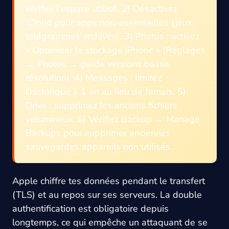
vérifier l'espace utilisé. 2) Désactivez
iCloud pour apps non-essentielles (jeux,
télégrammes archivés). 3) Photos : activez
« Optimiser le stockage iPhone » (Réglages
→ Photos → garde versions basse
résolution). 4) Messages : limitez
l'historique à 1 an au lieu de Jamais. 5)
Drive : supprimez les anciens fichiers
volumineux. 6) Vérifiez Backup → Manage
Backups pour supprimer anciennes
sauvegardes appareils non utilisés.
Apple chiffre tes données pendant le transfert
(TLS) et au repos sur ses serveurs. La double
authentification est obligatoire depuis
longtemps, ce qui empêche un attaquant de se