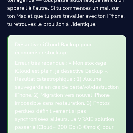
appareil à l'autre. Si tu commences un mail sur
ton Mac et que tu pars travailler avec ton iPhone,
tu retrouves le brouillon à l'identique.
Désactiver iCloud Backup pour
économiser stockage
Erreur très répandue : « Mon stockage
iCloud est plein, je désactive Backup ».
Résultat catastrophique : 1) Aucune
sauvegarde en cas de perte/vol/destruction
iPhone. 2) Migration vers nouvel iPhone
impossible sans restauration. 3) Photos
perdues définitivement si pas
synchronisées ailleurs. La VRAIE solution :
passer à iCloud+ 200 Go (3 €/mois) pour