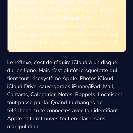
compétitive face à Google Drive et
Microsoft OneDrive. En 2026, plus de 1,5
milliard de comptes iCloud actifs.
L’intégration profonde avec iPhone et Mac
reste son atout incomparable : aucun cloud
tiers n’égalise la fluidité native macOS/iOS.
Le réflexe, c’est de réduire iCloud à un disque
dur en ligne. Mais c’est plutôt le squelette qui
tient tout l’écosystème Apple. Photos iCloud,
iCloud Drive, sauvegardes iPhone/iPad, Mail,
Contacts, Calendrier, Notes, Rappels, Localiser :
tout passe par là. Quand tu changes de
téléphone, tu te connectes avec ton identifiant
Apple et tu retrouves tout en place, sans
manipulation.