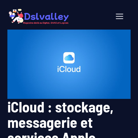
Aller
au
Men
contenu
iCloud : stockage,
messagerie et
services Apple