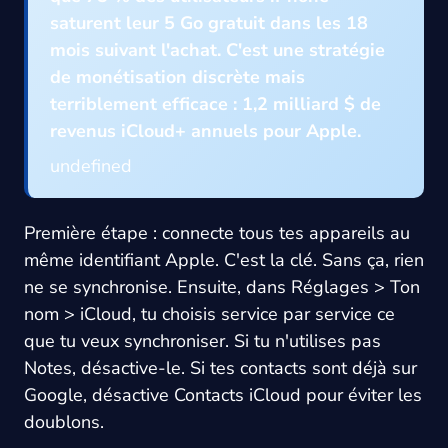
saturent leur 5 Go gratuit dans les 18
mois suivant l'achat. C'est une stratégie
de monétisation discrète mais
terriblement efficace : 1,2 milliard $ de
revenus iCloud+ annuels pour Apple.
undefined
Première étape : connecte tous tes appareils au
même identifiant Apple. C'est la clé. Sans ça, rien
ne se synchronise. Ensuite, dans Réglages > Ton
nom > iCloud, tu choisis service par service ce
que tu veux synchroniser. Si tu n'utilises pas
Notes, désactive-le. Si tes contacts sont déjà sur
Google, désactive Contacts iCloud pour éviter les
doublons.