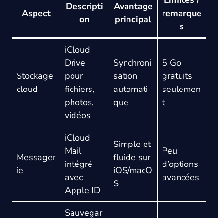
Descripti
Avantage
Aspect
remarque
on
principal
s
iCloud
Drive
Synchroni
5 Go
Stockage
pour
sation
gratuits
cloud
fichiers,
automati
seulemen
photos,
que
t
vidéos
iCloud
Simple et
Mail
Peu
Messager
fluide sur
intégré
d’options
ie
iOS/macO
avec
avancées
S
Apple ID
Sauvegar