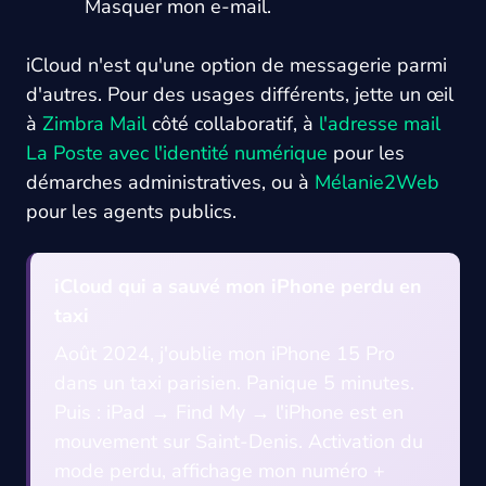
Masquer mon e-mail.
iCloud n'est qu'une option de messagerie parmi
d'autres. Pour des usages différents, jette un œil
à
Zimbra Mail
côté collaboratif, à
l'adresse mail
La Poste avec l'identité numérique
pour les
démarches administratives, ou à
Mélanie2Web
pour les agents publics.
iCloud qui a sauvé mon iPhone perdu en
taxi
Août 2024, j'oublie mon iPhone 15 Pro
dans un taxi parisien. Panique 5 minutes.
Puis : iPad → Find My → l'iPhone est en
mouvement sur Saint-Denis. Activation du
mode perdu, affichage mon numéro +