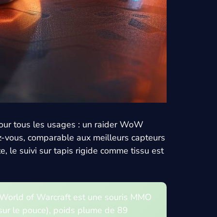
pour tous les usages : un raider WoW
z-vous, comparable aux meilleurs capteurs
, le suivi sur tapis rigide comme tissu est
 World of Warcraft est une souris MMO
sur le pouce), poids plume de 89