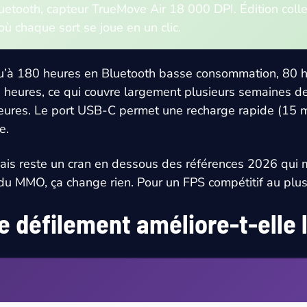
tooth, capteur TrueMove Air 18 000 DPI. Édition colle
 chaque sort se joue en un clic.
u’à 180 heures en Bluetooth basse consommation, 80 h
eures, ce qui couvre largement plusieurs semaines de g
eures. Le port USB-C permet une recharge rapide (15 mi
e.
mais reste un cran en dessous des références 2026 qui
u MMO, ça change rien. Pour un FPS compétitif au plus h
 défilement améliore-t-elle l