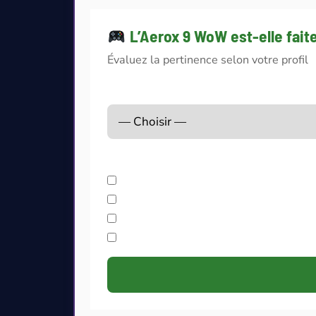
L’Aerox 9 WoW est-elle fait
Évaluez la pertinence selon votre profil
Usage principal
Vous correspondez à…
Sessions longues (4h+)
Je joue à WoW (raids, M+, PvP)
Je veux des macros sur tous mes s
Sans-fil obligatoire