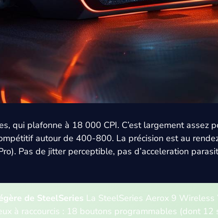
ries, qui plafonne à 18 000 CPI. C’est largement assez 
ompétitif autour de 400-800. La précision est au rende
). Pas de jitter perceptible, pas d’acceleration parasite
égère de SteelSeries
La SteelSeries Aerox 9 Wireless
eux à raccourcis : 18 boutons programmables (dont 12 