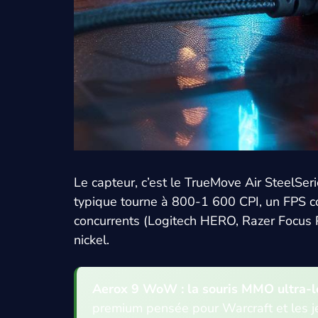
Le capteur, c’est le TrueMove Air SteelSe
typique tourne à 800-1 600 CPI, un FPS c
concurrents (Logitech HERO, Razer Focus Pro
nickel.
Aerox 9 WoW : la souris MMO ultra-l
premium pensée pour Warcraft et les j