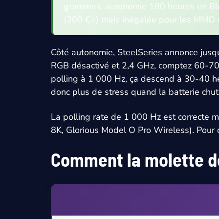
grammes, autonomie 180 heures en Blue
(200 €+) mais inégalée pour les MMO où
Côté autonomie, SteelSeries annonce jusq
RGB désactivé et 2,4 GHz, comptez 60-70 h
polling à 1 000 Hz, ça descend à 30-40 h
donc plus de stress quand la batterie chut
La polling rate de 1 000 Hz est correcte 
8K, Glorious Model O Pro Wireless). Pour d
Comment la molette de