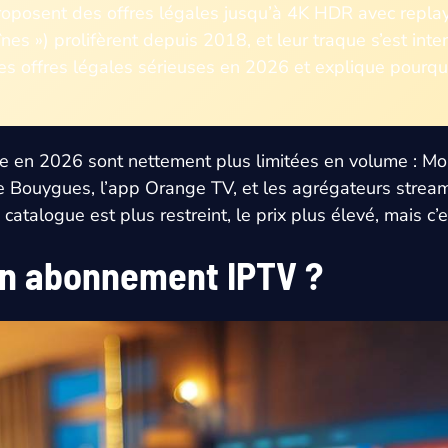
oposent des offres légales jusqu’à 4K HDR avec replay 
es ») prolifèrent depuis 2018, et leur traque s’est in
es offres légales sérieuses en 2026 et explique pourquoi
nce en 2026 sont nettement plus limitées en volume : Mol
e Bouygues, l’app Orange TV, et les agrégateurs strea
talogue est plus restreint, le prix plus élevé, mais c’es
on abonnement IPTV ?