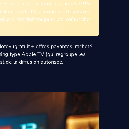
et catch-up. Les services pirates IPTV
tensifiée : ARCOM a fermé 600+ services
 le pirate finit toujours par coûter cher
otov (gratuit + offres payantes, racheté
ming type Apple TV (qui regroupe les
t de la diffusion autorisée.