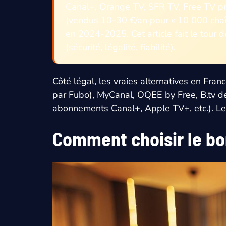
Canal+, Orange TV, SFR TV, Free TV pr
(vendus 10-30 €/an pour « 10 000 chaîn
en 2024-2025. Cet article fait le tour d
(sécurité, légalité, fiabilité).
Côté légal, les vraies alternatives en Fra
par Fubo), MyCanal, OQEE by Free, B.tv d
abonnements Canal+, Apple TV+, etc.). Le ca
Comment choisir le b