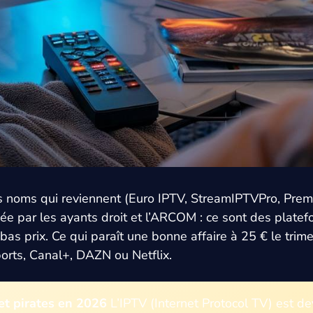
es noms qui reviennent (Euro IPTV, StreamIPTVPro, Pre
iée par les ayants droit et l’ARCOM : ce sont des platef
as prix. Ce qui paraît une bonne affaire à 25 € le trime
orts, Canal+, DAZN ou Netflix.
 et pirates en 2026
L’IPTV (Internet Protocol TV) est 